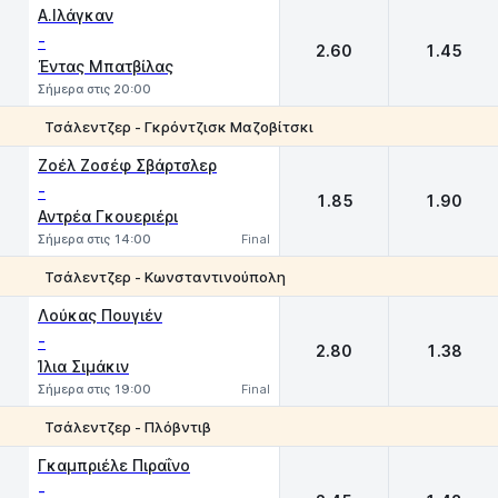
1
2
Α.Ιλάγκαν
-
2.60
1.45
Έντας Μπατβίλας
Σήμερα στις 20:00
Τσάλεντζερ - Γκρόντζισκ Μαζοβίτσκι
1
2
Ζοέλ Ζοσέφ Σβάρτσλερ
-
1.85
1.90
Αντρέα Γκουεριέρι
Σήμερα στις 14:00
Final
Τσάλεντζερ - Κωνσταντινούπολη
1
2
Λούκας Πουγιέν
-
2.80
1.38
Ίλια Σιμάκιν
Σήμερα στις 19:00
Final
Τσάλεντζερ - Πλόβντιβ
1
2
Γκαμπριέλε Πιραΐνο
-