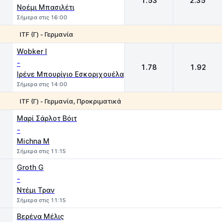
1.53
2.35
Νοέμι Μπασιλέτι
Σήμερα στις 16:00
ITF (Γ) - Γερμανία
1
2
Wobker I
-
1.78
1.92
Ιρένε Μπουρίγιο Εσκοριχουέλα
Σήμερα στις 14:00
ITF (Γ) - Γερμανία, Προκριματικά
1
2
Μαρί Σάρλοτ Βόιτ
-
Michna M
Σήμερα στις 11:15
Groth G
-
Ντέμι Τραν
Σήμερα στις 11:15
Βερένα Μέλις