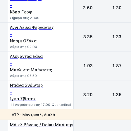
-
3.60
1.30
Κόκο Γκοφ
Σήμερα στις 21:00
Άννι Λέιλα Φερνάντεζ
-
3.35
1.33
Ναόμι Οζάκα
Αύριο στις 02:00
Αλεξάντρα Εάλα
-
1.93
1.87
Μπελίντα Μπέντσιτς
Αύριο στις 03:30
Ντιάνα Σνάιντερ
-
3.20
1.35
Ίγκα Σβίατεκ
11 Αυγούστου στις 17:00
Quarterfinal
ATP - Μόντρεαλ, Διπλά
1
2
Μάικλ Βένους / Γιούκι Μπάμπρι