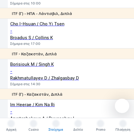
Σήμερα στις 10:00
ITF (Γ) - ΗΠΑ - Λάντισβιλ, Διπλά
1
2
Cho I-Hsuan / Cho Yi Tsen
-
Broadus S / Collins K
Σήμερα στις 17:00
ITF - Καζακστάν, Διπλά
1
2
Borisiouk M / Singh K
-
Rakhmatullayev D / Zhalgasbay D
Σήμερα στις 14:30
ITF (Γ) - Καζακστάν, Διπλά
1
2
Im Heerae / Kim Na Ri
-
Arystanbekova A / Dyussebay I
Σήμερα στις 11:00
Αρχική
Casino
Στοίχημα
Δελτίο
Promo
Πλοήγηση
Αρχική
Casino
Στοίχημα
Δελτίο
Promo
Πλοήγηση