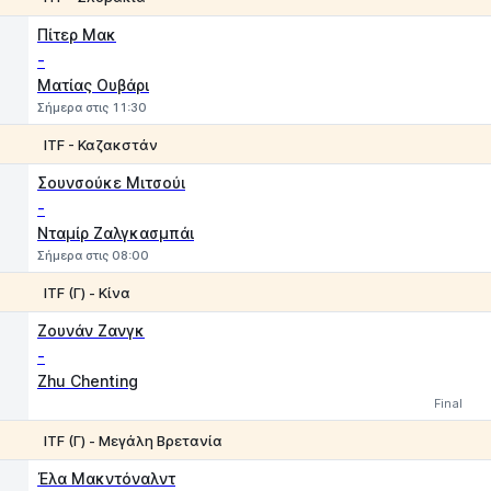
1
2
Πίτερ Μακ
-
Ματίας Ουβάρι
Σήμερα στις 11:30
ITF - Καζακστάν
1
2
Σουνσούκε Μιτσούι
-
Νταμίρ Ζαλγκασμπάι
Σήμερα στις 08:00
ITF (Γ) - Κίνα
1
2
Ζουνάν Ζανγκ
-
Zhu Chenting
Final
ITF (Γ) - Μεγάλη Βρετανία
1
2
Έλα Μακντόναλντ