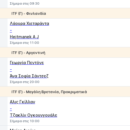
Σήμερα στις 09:30
ΙTF (Γ) - Φινλανδία
1
2
Λάουρα Χιεταράντα
-
Hejtmanek A J
Σήμερα στις 11:00
ITF (Γ) - Αργεντινή
1
2
Γεωργία Πεντόνε
-
Άνα Σοφία Σάντσεζ
Σήμερα στις 20:00
ITF (Γ) - Μεγάλη Βρετανία, Προκριματικά
1
2
Aλις Γκίλλαν
-
Τζακλίν Ογκουνγουάλε
Σήμερα στις 10:00