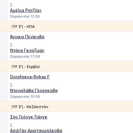
-
Αμέλια Ρατζέκι
Σήμερα στις 12:30
ITF (Γ) - ΗΠΑ
1
2
Άννικα Πενίκοβα
-
Ντάνα Γκούζμαν
Σήμερα στις 17:00
ITF (Γ) - Σερβία
1
2
Dorofeeva-Rybas F
-
Ντενισλάβα Γλούσκοβα
Σήμερα στις 10:30
ITF (Γ) - Καζακστάν
1
2
Σου Γεόνγκ Γιάνγκ
-
Ασιλζάν Αριστανμπέκοβα