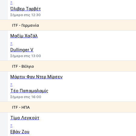
-
Όλιβερ Ταρβέτ
Σήμερα στις 12:30
ITF - Γερμανία
1
2
Μαξίμ Χαζάλ
-
Dullinger V
Σήμερα στις 13:00
ITF - Βέλγιο
1
2
Μάρτιν Φαν Ντερ Μίρσεν
-
Τέο Παπαμαλαμίς
Σήμερα στις 16:00
ITF - ΗΠΑ
1
2
Τίμο Λεγκούτ
-
Εβάν Ζου