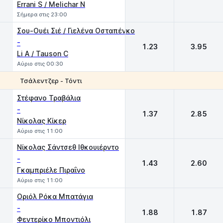
Errani S / Melichar N
Σήμερα στις 23:00
Σου-Ουέι Σιέ / Γιελένα Οσταπένκο
-
1.23
3.95
Li A / Tauson C
Αύριο στις 00:30
Τσάλεντζερ - Τόντι
1
2
Στέφανο Τραβάλια
-
1.37
2.85
Νίκολας Κίκερ
Αύριο στις 11:00
Νίκολας Σάντσεθ Ιθκουιέρντο
-
1.43
2.60
Γκαμπριέλε Πιραΐνο
Αύριο στις 11:00
Οριόλ Ρόκα Μπατάγια
-
1.88
1.87
Φεντερίκο Μποντιόλι