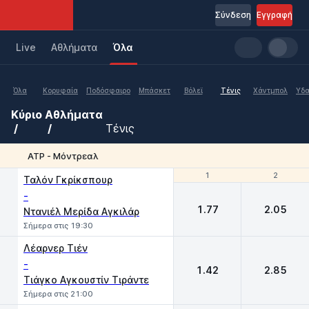
Σύνδεση
Εγγραφή
Live
Aθλήματα
Όλα
Όλα
Κορυφαία
Ποδόσφαιρο
Μπάσκετ
Βόλεϊ
Τένις
Χάντμπολ
Υδα
Κύριο
Αθλήματα
Τένις
ATP - Μόντρεαλ
1
1
2
2
Ταλόν Γκρίκσπουρ
-
1.77
2.05
Ντανιέλ Μερίδα Αγκιλάρ
Σήμερα στις 19:30
Λέαρνερ Τιέν
-
1.42
2.85
Τιάγκο Αγκουστίν Τιράντε
Σήμερα στις 21:00