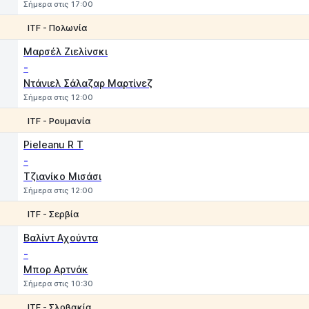
Σήμερα στις 17:00
ITF - Πολωνία
1
2
Μαρσέλ Ζιελίνσκι
-
Ντάνιελ Σάλαζαρ Μαρτίνεζ
Σήμερα στις 12:00
ITF - Ρουμανία
1
2
Pieleanu R T
-
Τζιανίκο Μισάσι
Σήμερα στις 12:00
ITF - Σερβία
1
2
Βαλίντ Αχούντα
-
Μπορ Αρτνάκ
Σήμερα στις 10:30
ITF - Σλοβακία