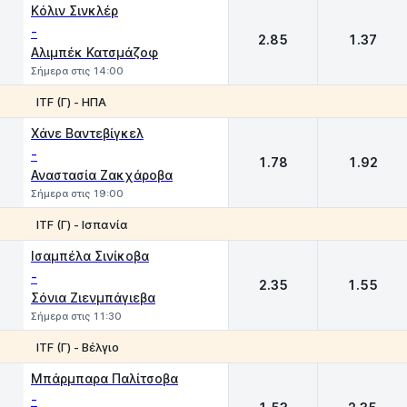
Kόλιν Σινκλέρ
-
2.85
1.37
Αλιμπέκ Κατσμάζοφ
Σήμερα στις 14:00
ITF (Γ) - ΗΠΑ
1
2
Χάνε Βαντεβίγκελ
-
1.78
1.92
Αναστασία Ζακχάροβα
Σήμερα στις 19:00
ITF (Γ) - Ισπανία
1
2
Iσαμπέλα Σινίκοβα
-
2.35
1.55
Σόνια Ζιενμπάγιεβα
Σήμερα στις 11:30
ITF (Γ) - Βέλγιο
1
2
Μπάρμπαρα Παλίτσοβα
-