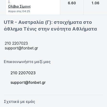
-
6.60
1.06
Ολίβια Σίμονς
Αύριο στις 04:25
UTR - Αυστραλία (Γ): στοιχήματα στο
άθλημα Τένις στην ενότητα Αθλήματα
210 2207023
support@fonbet.gr
Επικοινωνήστε μαζί μας
210 2207023
support@fonbet.gr
Σχετικά με εμάς