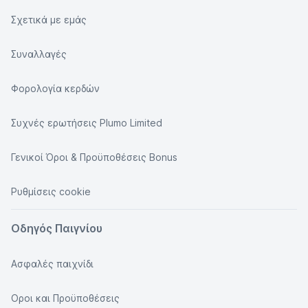
Σχετικά με εμάς
Συναλλαγές
Φορολογία κερδών
Συχνές ερωτήσεις Plumo Limited
Γενικοί Όροι & Προϋποθέσεις Bonus
Ρυθμίσεις cookie
Οδηγός Παιγνίου
Ασφαλές παιχνίδι
Οροι και Προϋποθέσεις