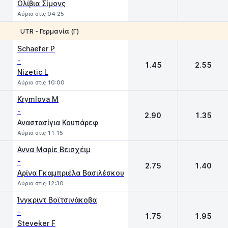
Ολίβια Σίμονς
Αύριο στις 04:25
UTR - Γερμανία (Γ)
1
2
Schaefer P
-
1.45
2.55
Nizetic L
Αύριο στις 10:00
Krymlova M
-
2.90
1.35
Αναστασίγια Κουπάρεφ
Αύριο στις 11:15
Αννα Μαρίε Βεισχέιμ
-
2.75
1.40
Αρίνα Γκαμπριέλα Βασιλέσκου
Αύριο στις 12:30
Ίνγκριντ Βοϊτσινάκοβα
-
1.75
1.95
Steveker F