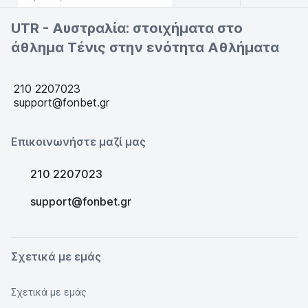
UTR - Αυστραλία: στοιχήματα στο
άθλημα Τένις στην ενότητα Αθλήματα
210 2207023
support@fonbet.gr
Επικοινωνήστε μαζί μας
210 2207023
support@fonbet.gr
Σχετικά με εμάς
Σχετικά με εμάς