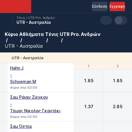
Σύνδεση
Εγγραφή
Τένις / UTR Pro. Ανδρών
UTR - Αυστραλία
Κύριο
Αθλήματα
Τένις
UTR Pro. Ανδρών
UTR - Αυστραλία
UTR - Αυστραλία
1
1
2
2
Hahn J
-
1.85
1.85
Schoeman M
Αύριο στις 02:00
Σαμ Ράιαν Ζίεγκαν
-
1.37
2.85
Τόμας Νίκολας Γκαντέκι
Αύριο στις 02:00
Σαμ Όστερ