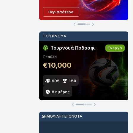
Περισσότερα
Περισσότερα
Περισσότερα
ΤΟΥΡΝΟΥΆ
Τουρνουά Τένις!
Τουρνουά Cyber - eSports!
Τουρνουά Ποδοσφαίρου!
Τουρνουά Ποδοσφαίρου!
Τουρνουά Ποδοσφαίρου!
Σύντομα
Σύντομα
Ενεργό
Ενεργό
Ενεργό
Έπαθλα
Έπαθλα
Έπαθλα
Έπαθλα
Έπαθλα
€10,000
€10,000
€10,000
€10,000
€5,000
605
74
64
230
185
150
150
75
150
100
8 ημέρες
8 ημέρες
15 ημέρες
23 ημέρες
23 ημέρες
ΔΗΜΟΦΙΛΉ ΓΕΓΟΝΌΤΑ
Ποδόσφαιρο
Μπάσκετ
Βόλεϊ
Τένις
Πινγκ Πονγκ