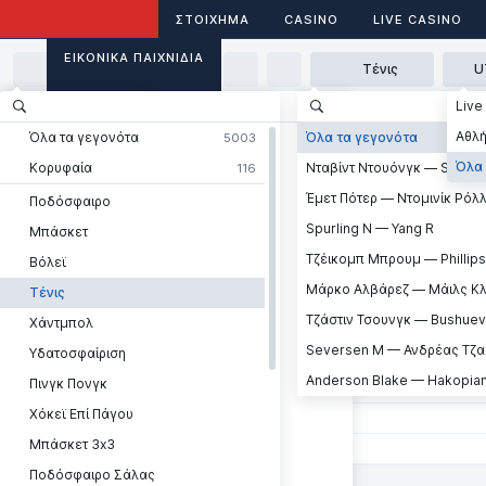
ΣΤΟΙΧΗΜΑ
ΣΤΟΙΧΗΜΑ
CASINO
CASINO
LIVE CASINO
LIVE CASINO
ΕΙΚΟΝΙΚΆ ΠΑΙΧΝΊΔΙΑ
Όλες τις ώρες
Τένις
U
ΑΠΟΤΕΛΕΣΜΑΤΑ
Όλες τις ώρες
Live
Κύριο
Αθλήματα
Τένις
UTR Pro. Ανδρών
UTR - Νιούπ
ΆΡΘΡΑ
1 ώρα
Aθλ
Όλα τα γεγονότα
Όλα τα γεγονότα
Όλα τα γεγονότα
5003
207
2 ώρες
Όλα
Κορυφαία
Νταβίντ Ντουόνγκ — Snell H
116
ΚΑΤΗΓΟΡΊΑ
ΕΦΑΡΜΟΓΕΣ
Τένις - UTR Pro. Ανδρών
ATP
4 ώρες
Έμετ Πότερ — Ντομινίκ Ρόλ
Ποδόσφαιρο
Νταβίντ Ντουόνγκ
ATP - Μόντρεαλ
6 ώρες
Spurling N — Yang R
Μπάσκετ
-
Snell H
Έμετ Πότερ
ATP - Μόντρεαλ
12 ώρες
Τζέικομπ Μπρουμ — Phillips
Βόλεϊ
-
Ντομινίκ Ρόλλαντ
Spurling N
ATP - Μόντρεαλ - Μακροχρόνια
1 ημέρα
Μάρκο Αλβάρεζ — Μάιλς Κ
Τένις
-
Yang R
Τζέικομπ Μπρουμ
ATP - Μόντρεαλ - Ειδικά
2 ημέρες
Τζάστιν Τσουνγκ — Bushuev
Χάντμπολ
-
Phillips S
Μάρκο Αλβάρεζ
ATP - Μόντρεαλ, Διπλά
Seversen M — Ανδρέας Τζ
Υδατοσφαίριση
-
Μάιλς Κλαρκ
Τζάστιν Τσουνγκ
WTA
Anderson Blake — Hakopia
Πινγκ Πονγκ
-
Bushuev P
Seversen M
WTA - Τορόντο
Χόκεϊ Επί Πάγου
-
Ανδρέας Τζακούρης
Anderson Blake
WTA - Τορόντο
Μπάσκετ 3x3
-
Hakopian G
WTA - Tορόντο - Μακροχρόνια
Ποδόσφαιρο Σάλας