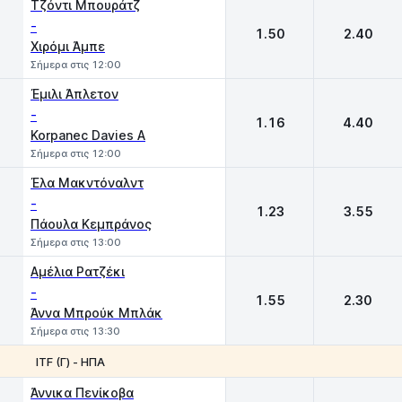
Τζόντι Μπουράτζ
-
1.50
2.40
Χιρόμι Άμπε
Σήμερα στις 12:00
Έμιλι Άπλετον
-
1.16
4.40
Korpanec Davies A
Σήμερα στις 12:00
Έλα Μακντόναλντ
-
1.23
3.55
Πάουλα Κεμπράνος
Σήμερα στις 13:00
Αμέλια Ρατζέκι
-
1.55
2.30
Άννα Μπρούκ Μπλάκ
Σήμερα στις 13:30
ITF (Γ) - ΗΠΑ
1
2
Άννικα Πενίκοβα