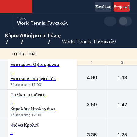
Σύνδεση
Εγγραφή
Τένις
World Tennis. Γυναικών
Κύριο
Αθλήματα
Τένις
World Tennis. Γυναικών
ITF (Γ) - ΗΠΑ
1
1
2
2
Εκατερίνα Οβτσαρένκο
-
4.90
1.13
Εκατερίν Γκοργκότζε
Σήμερα στις 17:00
Πολίνα Ιατσένκο
-
2.50
1.47
Καρολάιν Ντολεχάιντ
Σήμερα στις 17:00
Φιόνα Κρόλεϊ
-
3.35
1.25