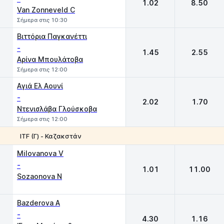
1.02
8.50
Van Zonneveld C
Σήμερα στις 10:30
Βιττόρια Παγκανέττι
-
1.45
2.55
Αρίνα Μπουλάτοβα
Σήμερα στις 12:00
Αγιά Ελ Αουνί
-
2.02
1.70
Ντενισλάβα Γλούσκοβα
Σήμερα στις 12:00
ITF (Γ) - Καζακστάν
1
2
Milovanova V
-
1.01
11.00
Sozaonova N
Bazderova A
-
4.30
1.16