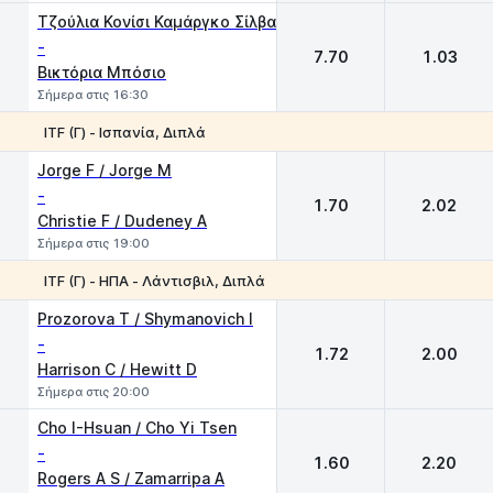
Τζούλια Κονίσι Καμάργκο Σίλβα
-
7.70
1.03
Βικτόρια Μπόσιο
Σήμερα στις 16:30
ITF (Γ) - Ισπανία, Διπλά
1
2
Jorge F / Jorge M
-
1.70
2.02
Christie F / Dudeney A
Σήμερα στις 19:00
ITF (Γ) - ΗΠΑ - Λάντισβιλ, Διπλά
1
2
Prozorova T / Shymanovich I
-
1.72
2.00
Harrison C / Hewitt D
Σήμερα στις 20:00
Cho I-Hsuan / Cho Yi Tsen
-
1.60
2.20
Rogers A S / Zamarripa A