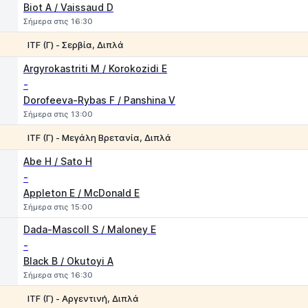
Biot A / Vaissaud D
Σήμερα στις 16:30
ITF (Γ) - Σερβία, Διπλά
1
2
Argyrokastriti M / Korokozidi E
-
Dorofeeva-Rybas F / Panshina V
Σήμερα στις 13:00
ΙTF (Γ) - Μεγάλη Βρετανία, Διπλά
1
2
Abe H / Sato H
-
Appleton E / McDonald E
Σήμερα στις 15:00
Dada-Mascoll S / Maloney E
-
Black B / Okutoyi A
Σήμερα στις 16:30
ITF (Γ) - Αργεντινή, Διπλά