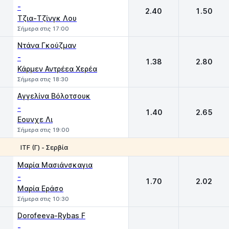
-
2.40
1.50
Τζια-Τζίνγκ Λου
Σήμερα στις 17:00
Ντάνα Γκούζμαν
-
1.38
2.80
Κάρμεν Αντρέεα Χερέα
Σήμερα στις 18:30
Αγγελίνα Βόλοτσουκ
-
1.40
2.65
Εουνχε Λι
Σήμερα στις 19:00
ITF (Γ) - Σερβία
1
2
Μαρία Μασιάνσκαγια
-
1.70
2.02
Μαρία Εράσο
Σήμερα στις 10:30
Dorofeeva-Rybas F
-