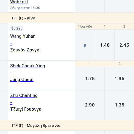
Wobker I
Σήμερα στις 18:00
ITF (Γ) - Κίνα
Παιχνίδι
Παιχνίδι
1
1
2
2
3o Σετ
Wang Yuhan
-
1.48
2.45
9
Ζουνάν Ζανγκ
1
1
2
2
Shek Cheuk Ying
-
1.75
1.95
Jang Gaeul
Zhu Chenting
-
2.90
1.35
Τζιαγί Γουάνγκ
ITF (Γ) - Μεγάλη Βρετανία
1
2