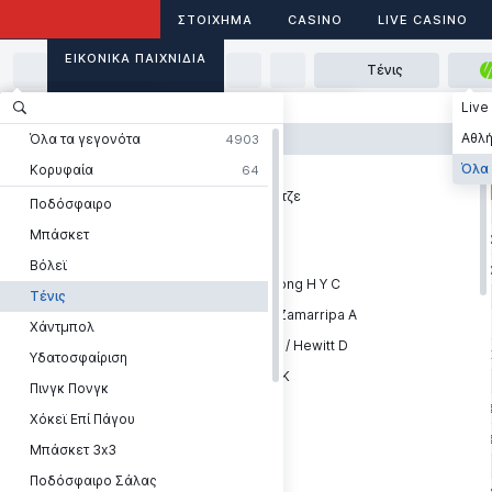
ΣΤΟΙΧΗΜΑ
ΣΤΟΙΧΗΜΑ
CASINO
CASINO
LIVE CASINO
LIVE CASINO
ΕΙΚΟΝΙΚΆ ΠΑΙΧΝΊΔΙΑ
Όλες τις ώρες
Τένις
ΑΠΟΤΕΛΕΣΜΑΤΑ
Όλες τις ώρες
Live
Κύριο
Αθλήματα
Τένις
World Tennis. Γυναικών
ΆΡΘΡΑ
1 ώρα
Aθλ
Όλα τα γεγονότα
Όλα τα γεγονότα
Όλα τα γεγονότα
4903
125
33
2 ώρες
Όλα
Κορυφαία
64
ΚΑΤΗΓΟΡΊΑ
ITF (Γ) - ΗΠΑ
ΕΦΑΡΜΟΓΕΣ
Τένις - World Tennis. Γυναικών
Καρολάιν Ντολεχάιντ — Εκατερίν Γκοργκότζε
ATP
4 ώρες
Ποδόσφαιρο
ITF (Γ) - ΗΠΑ
Καρολάιν Ντολεχάιντ
Αγιάνα Άκλι — Αναστασία Ζακχάροβα
ATP - Μόντρεαλ
6 ώρες
Μπάσκετ
-
Εκατερίν Γκοργκότζε
Αγιάνα Άκλι
ATP - Μόντρεαλ, Διπλά
ITF (Γ) - ΗΠΑ - ΛΆΝΤΙΣΒΙΛ, ΔΙΠΛΆ
12 ώρες
Βόλεϊ
-
Martins I / Ovcharenko E — Osborne A / Wong H Y C
Αναστασία Ζακχάροβα
WTA
1 ημέρα
Τένις
Iσαμπέλα Σινίκοβα
Cho I-Hsuan / Cho Yi Tsen — Rogers A S / Zamarripa A
WTA - Τορόντο
2 ημέρες
-
Χάντμπολ
Μπριτ Ντου Πρι
Σόνια Ζιενμπάγιεβα
Prozorova T / Shymanovich I — Harrison C / Hewitt D
WTA - Τορόντο, Διπλά
-
Υδατοσφαίριση
Ρίνα Σάιγκο
Crawley F / Daniel J — Broadus S / Collins K
ATP Challenger
ITF (Γ) - ΒΈΛΓΙΟ
Πινγκ Πονγκ
Λόες Έμπελινγκ Κόνινγκ
-
ITF (Γ) - ΙΣΠΑΝΊΑ
Τσάλεντζερ - Χάγκεν
Χόκεϊ Επί Πάγου
Νοέμι Μπασιλέτι
Μπάρμπαρα Παλίτσοβα
Iσαμπέλα Σινίκοβα — Μπριτ Ντου Πρι
-
Τσάλεντζερ - Λέξινγκτον
Μπάσκετ 3x3
Έλενα Ρουξάντρα Μπερτέα
Σόνια Ζιενμπάγιεβα — Ρίνα Σάιγκο
ITF (Γ) - ΓΕΡΜΑΝΊΑ
Τσάλεντζερ - Γκρόντζισκ Μαζοβίτσκι
Wobker I
Ποδόσφαιρο Σάλας