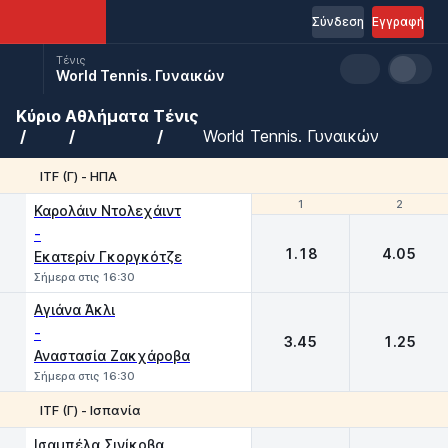
Σύνδεση
Εγγραφή
Τένις
World Tennis. Γυναικών
Κύριο
Αθλήματα
Τένις
World Tennis. Γυναικών
ITF (Γ) - ΗΠΑ
1
1
2
2
Καρολάιν Ντολεχάιντ
-
1.18
4.05
Εκατερίν Γκοργκότζε
Σήμερα στις 16:30
Αγιάνα Άκλι
-
3.45
1.25
Αναστασία Ζακχάροβα
Σήμερα στις 16:30
ITF (Γ) - Ισπανία
1
2
Iσαμπέλα Σινίκοβα