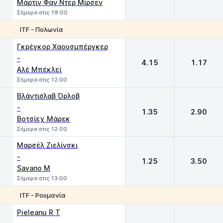
Μάρτιν Φαν Ντερ Μίρσεν
Σήμερα στις 19:00
ITF - Πολωνία
1
2
Γκρέγκορ Χαουσμπέργκερ
-
4.15
1.17
Αλέ Μπέκλεϊ
Σήμερα στις 12:00
Βλάντισλαβ Όρλοβ
-
1.35
2.90
Βοτσίεχ Μάρεκ
Σήμερα στις 12:00
Μαρσέλ Ζιελίνσκι
-
1.25
3.50
Savano M
Σήμερα στις 13:00
ITF - Ρουμανία
1
2
Pieleanu R T