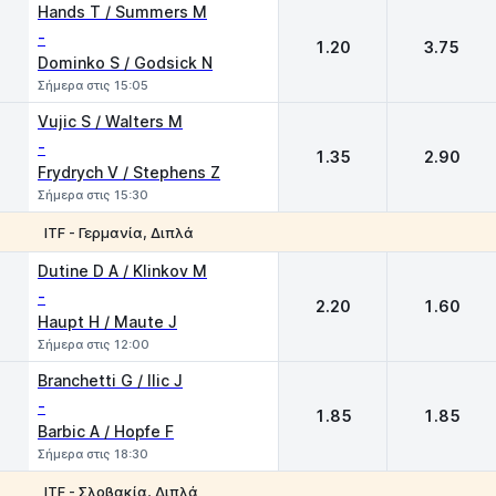
1
2
Hands T / Summers M
-
1.20
3.75
Dominko S / Godsick N
Σήμερα στις 15:05
Vujic S / Walters M
-
1.35
2.90
Frydrych V / Stephens Z
Σήμερα στις 15:30
ITF - Γερμανία, Διπλά
1
2
Dutine D A / Klinkov M
-
2.20
1.60
Haupt H / Maute J
Σήμερα στις 12:00
Branchetti G / Ilic J
-
1.85
1.85
Barbic A / Hopfe F
Σήμερα στις 18:30
ITF - Σλοβακία, Διπλά