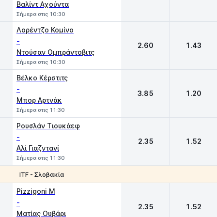
Βαλίντ Αχούντα
Σήμερα στις 10:30
Λορέντζο Κομίνο
-
2.60
1.43
Ντούσαν Ομπράντοβιτς
Σήμερα στις 10:30
Βέλκο Κέρστιτς
-
3.85
1.20
Μπορ Αρτνάκ
Σήμερα στις 11:30
Ρουσλάν Τιουκάεφ
-
2.35
1.52
Αλί Γιαζντανί
Σήμερα στις 11:30
ITF - Σλοβακία
1
2
Pizzigoni M
-
2.35
1.52
Ματίας Ουβάρι