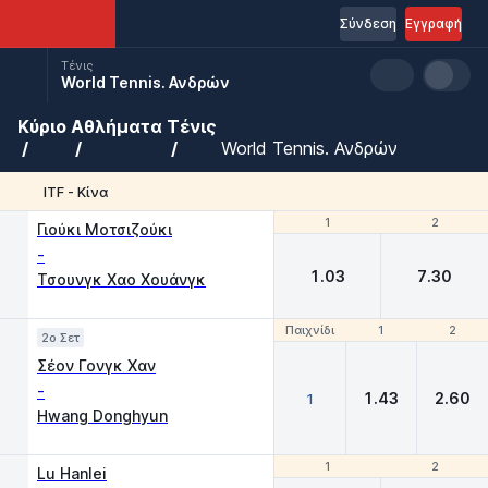
Σύνδεση
Εγγραφή
Τένις
World Tennis. Ανδρών
Κύριο
Αθλήματα
Τένις
World Tennis. Ανδρών
ITF - Κίνα
1
1
2
2
Γιούκι Μοτσιζούκι
-
1.03
7.30
Τσουνγκ Χαο Χουάνγκ
Παιχνίδι
Παιχνίδι
1
1
2
2
2o Σετ
Σέον Γονγκ Χαν
-
1.43
2.60
1
Hwang Donghyun
1
1
2
2
Lu Hanlei