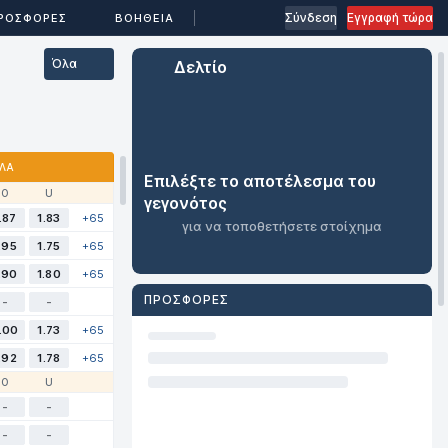
...
Σύνδεση
Εγγραφή τώρα
ΕΣ
ΡΟΣΦΟΡΕΣ
ΒΟΉΘΕΙΑ
Όλα
Δελτίο
ΛΑ
Επιλέξτε το αποτέλεσμα του
O
U
γεγονότος
.87
1.83
+65
για να τοποθετήσετε στοίχημα
.95
1.75
+65
.90
1.80
+65
ΠΡΟΣΦΟΡΈΣ
-
-
.00
1.73
+65
.92
1.78
+65
O
U
-
-
-
-