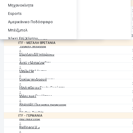
Αριάν Σαχ
ITF - ΙΣΠΑΝΊΑ
Τσάλεντζερ - Κωνσταντινούπολη
ITF - ΙΤΑΛΊΑ
Μηχανοκίνητα
Μαρσέλο Σεραφίνι
Μπέντζαμιν Πιέτρι — Παύλος Τσιτσιπάς
-
Τσάλεντζερ - Πλόβντιβ
Esports
Crivellaro G
Primucci L
Μάριο Γκονζάλες Φερνάντεζ — Αριάν Σαχ
-
Τσάλεντζερ - Κωνσταντινούπολη, Διπλά
Αμερικάνικο Ποδόσφαιρο
Νικολό Κατινί
Καρλ Εμίλ Οβερμπέκ
ITF - ΙΤΑΛΊΑ
-
Τσάλεντζερ - Χάγκεν, Διπλά
Μπέιζμπολ
Στέφανο Ντ' Αγκοστίνο
Τζιόρτζιο Ταμπάκο
Μαρσέλο Σεραφίνι — Crivellaro G
-
Τσάλεντζερ - Γκρόντζισκ Μαζοβίτσκι, Διπλά
Χόκεϊ Επί Χόρτου
Μάσιμο Τζιούντα
Primucci L — Νικολό Κατινί
ITF - ΜΕΓΆΛΗ ΒΡΕΤΑΝΊΑ
Τσάλεντζερ - Πλόβντιβ, Διπλά
Τσαρλς Μπρουμ
Φλόρμπολ
Καρλ Εμίλ Οβερμπέκ — Στέφανο Ντ' Αγκοστίνο
-
Τσάλεντζερ - Λέξινγκτον, Διπλά
Νίκολας Τζαντούν
Σεμπάστιαν Ντομίνκο
Μπιτς Σόκερ
Τζιόρτζιο Ταμπάκο — Μάσιμο Τζιούντα
-
WTA 125K
Αντόν Ματούσεβιτς
Άλεξ Ριμπάκοφ
Λακρός
ITF - ΙΤΑΛΊΑ, ΔΙΠΛΆ
-
WTA - Βαρσοβία
Μπίλι Μπλέιντες
Ceban M
Ράγκμπι
Spadola A / Vasa I — Jarvis R / Johansson O
-
WTA - Βαρσοβία, Διπλά
Γκεόρκες Λοφχάγκεν
Όσκαρ Μπράουν
Αυστραλιανό Ποδόσφαιρο
ITF - ΜΕΓΆΛΗ ΒΡΕΤΑΝΊΑ
-
World Tennis. Ανδρών
Μπέντζαμιν Γουάν Γκούσιτς
Λούι Μάξτεντ
Κρίκετ
Τσαρλς Μπρουμ — Νίκολας Τζαντούν
-
ITF - Κίνα
Μάρκους Γουόλτερς
Έμιλι Χαντ
Μπάντμιντον
Σεμπάστιαν Ντομίνκο — Αντόν Ματούσεβιτς
-
ITF - Κίνα
Coquelin H
Άλμπερτ Πεντρίκο Κραβτσόβ
Μπιλιάρδο - Σνούκερ
Άλεξ Ριμπάκοφ — Μπίλι Μπλέιντες
-
ITF - Κίνα, Διπλά
Όλιβερ Ταρβέτ
Πάντελ τέννις
Ceban M — Γκεόρκες Λοφχάγκεν
ITF - ΓΕΡΜΑΝΊΑ
Νίο Νιέντνερ
ITF - Ισπανία
Νταρτς
Όσκαρ Μπράουν — Μπέντζαμιν Γουάν Γκούσιτς
-
Dullinger V
Reinhard B J
ITF - Ιταλία
ΜΜΑ
Λούι Μάξτεντ — Μάρκους Γουόλτερς
-