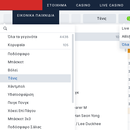
ΣΤΟΙΧΗΜΑ
ΣΤΟΙΧΗΜΑ
CASINO
CASINO
LIVE CASINO
LIVE CASINO
ΕΙΚΟΝΙΚΆ ΠΑΙΧΝΊΔΙΑ
Όλες τις ώρες
Τένις
ΑΠΟΤΕΛΕΣΜΑΤΑ
Όλες τις ώρες
Live
Κύριο
Αθλήματα
Τένις
World Tennis. Ανδρών
ΆΡΘΡΑ
1 ώρα
Aθλ
Όλα τα γεγονότα
Όλα τα γεγονότα
Όλα τα γεγονότα
4438
356
105
2 ώρες
Όλα
Κορυφαία
105
ΚΑΤΗΓΟΡΊΑ
ITF - ΚΊΝΑ
ΕΦΑΡΜΟΓΕΣ
Τένις - World Tennis. Ανδρών
Karigyo T — Τσουνγκ Χαο Χουάνγκ
ATP
4 ώρες
Ποδόσφαιρο
ITF - ΚΊΝΑ
Karigyo T
Γιούκι Μοτσιζούκι — Gao Ruochen
ATP - Μόντρεαλ
6 ώρες
Μπάσκετ
-
Τσουνγκ Χαο Χουάνγκ
Γιούκι Μοτσιζούκι
Τζέουν Τζουν Κιμ — Ισαάκ Μπεκρόφτ
Montreal. Doubles
12 ώρες
Βόλεϊ
-
Gao Ruochen
Τζέουν Τζουν Κιμ
Κιάν Σαν — Lu Hanlei
WTA
1 ημέρα
Τένις
-
Ισαάκ Μπεκρόφτ
Κιάν Σαν
Σουκ Αν — Nτονγκ Γιου Κιμ
WTA - Τορόντο
2 ημέρες
Χάντμπολ
-
Lu Hanlei
Σουκ Αν
Μάθιου Ντελαβεντόβα — Γιούν-Σεόν Τσάνγκ
Toronto. Doubles
Υδατοσφαίριση
-
Nτονγκ Γιου Κιμ
Μάθιου Ντελαβεντόβα
ATP Challenger
ITF - ΚΊΝΑ, ΔΙΠΛΆ
Πινγκ Πονγκ
-
Lai Chin Kuan / Sarksian D — Becroft I / Shearer M
Γιούν-Σεόν Τσάνγκ
Τσάλεντζερ - Χάγκεν
Χόκεϊ Επί Πάγου
Μπέντζαμιν Πιέτρι
Kikuchi Y / Taguchi R — Chung Yunseong / Han Seon Yong
Τσάλεντζερ - Λέξινγκτον
-
Μπάσκετ 3x3
Παύλος Τσιτσιπάς
Μάριο Γκονζάλες Φερνάντεζ
Huang Tsung-Hao / Wang Yukun — Ann Suk / Lee Duckhee
Τσάλεντζερ - Γκρόντζισκ Μαζοβίτσκι
-
Ποδόσφαιρο Σάλας