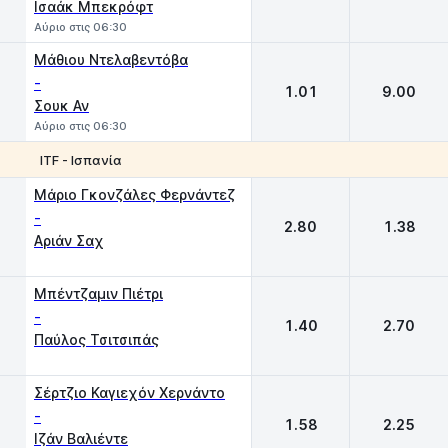
Ισαάκ Μπεκρόφτ
Αύριο στις 06:30
Μάθιου Ντελαβεντόβα
-
1.01
9.00
Σουκ Αν
Αύριο στις 06:30
ITF - Ισπανία
1
2
Μάριο Γκονζάλες Φερνάντεζ
-
2.80
1.38
Αριάν Σαχ
Μπέντζαμιν Πιέτρι
-
1.40
2.70
Παύλος Τσιτσιπάς
Σέρτζιο Καγιεχόν Χερνάντο
-
1.58
2.25
Ιζάν Βαλιέντε