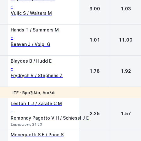
-
9.00
1.03
Vujic S / Walters M
Hands T / Summers M
-
1.01
11.00
Beaven J / Volpi G
Blaydes B / Hudd E
-
1.78
1.92
Frydrych V / Stephens Z
ITF - Βραζιλία, Διπλά
1
2
Leston T J / Zarate C M
-
2.25
1.57
Remondy Pagotto V H / Schiessl J E
Σήμερα στις 21:30
Meneguetti S E / Price S