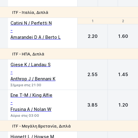
ITF - Ιταλία, Διπλά
1
1
2
2
Catini N / Perfetti N
-
2.20
1.60
Amarandei D A / Berto L
ITF - ΗΠΑ, Διπλά
1
2
Giese K / Landau S
-
2.55
1.45
Anthrop J / Bennani K
Σήμερα στις 21:30
Ene T-M / King Alfie
-
3.85
1.20
Frusina A / Nolan W
Αύριο στις 03:00
ITF - Μεγάλη Βρετανία, Διπλά
1
2
Hignett L / Howse M