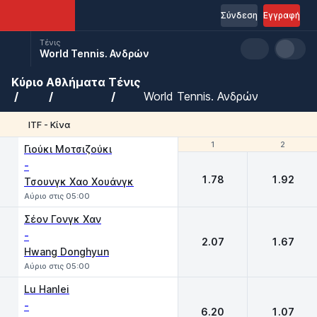
Σύνδεση
Εγγραφή
Τένις
World Tennis. Ανδρών
Κύριο
Αθλήματα
Τένις
World Tennis. Ανδρών
ITF - Κίνα
1
1
2
2
Γιούκι Μοτσιζούκι
-
1.78
1.92
Τσουνγκ Χαο Χουάνγκ
Αύριο στις 05:00
Σέον Γονγκ Χαν
-
2.07
1.67
Hwang Donghyun
Αύριο στις 05:00
Lu Hanlei
-
6.20
1.07