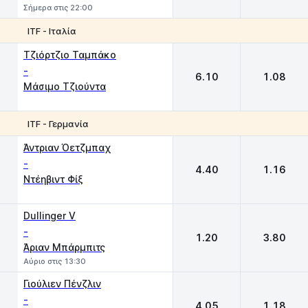
Σήμερα στις 22:00
ITF - Ιταλία
1
2
Τζιόρτζιο Ταμπάκο
-
6.10
1.08
Μάσιμο Τζιούντα
ITF - Γερμανία
1
2
Άντριαν Όετζμπαχ
-
4.40
1.16
Ντέηβιντ Φίξ
Dullinger V
-
1.20
3.80
Άριαν Μπάρμπιτς
Αύριο στις 13:30
Γιούλιεν Πένζλιν
-
4.05
1.18