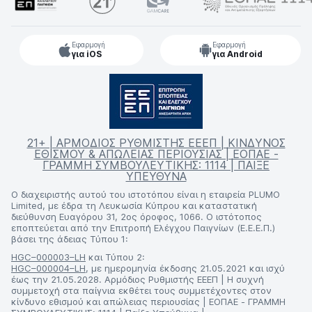
Εφαρμογή
Εφαρμογή
για iOS
για Android
21+ | ΑΡΜΟΔΙΟΣ ΡΥΘΜΙΣΤΗΣ ΕΕΕΠ | ΚΙΝΔΥΝΟΣ
ΕΘΙΣΜΟΥ & ΑΠΩΛΕΙΑΣ ΠΕΡΙΟΥΣΙΑΣ | ΕΟΠΑΕ -
ΓΡΑΜΜΗ ΣΥΜΒΟΥΛΕΥΤΙΚΗΣ: 1114 | ΠΑΙΞΕ
ΥΠΕΥΘΥΝΑ
Ο διαχειριστής αυτού του ιστοτόπου είναι η εταιρεία PLUMO
Limited, με έδρα τη Λευκωσία Κύπρου και καταστατική
διεύθυνση Ευαγόρου 31, 2ος όροφος, 1066. Ο ιστότοπος
εποπτεύεται από την Επιτροπή Ελέγχου Παιγνίων (Ε.Ε.Ε.Π.)
βάσει της άδειας Τύπου 1:
HGC–000003–LH
και Τύπου 2:
HGC–000004–LH
, με ημερομηνία έκδοσης 21.05.2021 και ισχύ
έως την 21.05.2028. Αρμόδιος Ρυθμιστής ΕΕΕΠ | Η συχνή
συμμετοχή στα παίγνια εκθέτει τους συμμετέχοντες στον
κίνδυνο εθισμού και απώλειας περιουσίας | ΕΟΠΑΕ - ΓΡΑΜΜΗ