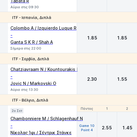
Tabata R
Αύριο στις 09:30
ITF - Ισπανία, Διπλά
1
2
Colombo A / Izquierdo Luque R
-
1.85
1.85
Ganta S K R / Shah A
Σήμερα στις 22:00
ITF - Σερβία, Διπλά
1
2
Chatziavraam N / Kountourakis I
-
2.30
1.55
Jovic N / Markovski O
Αύριο στις 13:30
ITF - Βέλγιο, Διπλά
Πόντος
Πόντος
1
1
2
2
2o Σετ
Chambonniere M / Schlagenhauf N
-
Game 10
2.55
1.45
Point 4
Νίκολας Ίφι / Σέντρικ Στάνκε