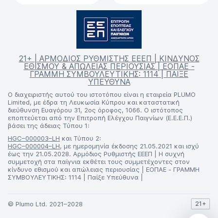
21+ | ΑΡΜΟΔΙΟΣ ΡΥΘΜΙΣΤΗΣ ΕΕΕΠ | ΚΙΝΔΥΝΟΣ
ΕΘΙΣΜΟΥ & ΑΠΩΛΕΙΑΣ ΠΕΡΙΟΥΣΙΑΣ | ΕΟΠΑΕ -
ΓΡΑΜΜΗ ΣΥΜΒΟΥΛΕΥΤΙΚΗΣ: 1114 | ΠΑΙΞΕ
ΥΠΕΥΘΥΝΑ
Ο διαχειριστής αυτού του ιστοτόπου είναι η εταιρεία PLUMO
Limited, με έδρα τη Λευκωσία Κύπρου και καταστατική
διεύθυνση Ευαγόρου 31, 2ος όροφος, 1066. Ο ιστότοπος
εποπτεύεται από την Επιτροπή Ελέγχου Παιγνίων (Ε.Ε.Ε.Π.)
βάσει της άδειας Τύπου 1:
HGC–000003–LH
και Τύπου 2:
HGC–000004–LH
, με ημερομηνία έκδοσης 21.05.2021 και ισχύ
έως την 21.05.2028. Αρμόδιος Ρυθμιστής ΕΕΕΠ | Η συχνή
συμμετοχή στα παίγνια εκθέτει τους συμμετέχοντες στον
κίνδυνο εθισμού και απώλειας περιουσίας | ΕΟΠΑΕ - ΓΡΑΜΜΗ
ΣΥΜΒΟΥΛΕΥΤΙΚΗΣ: 1114 | Παίξε Υπεύθυνα |
© Plumo Ltd. 2021–2028
21+