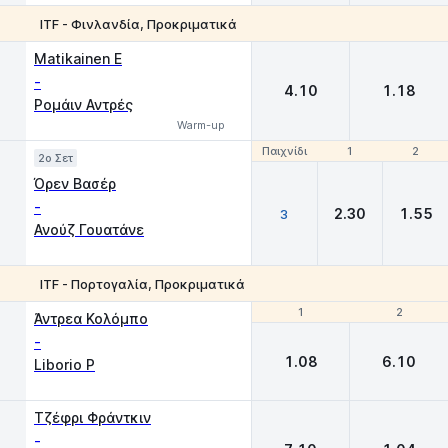
ITF - Φινλανδία, Προκριματικά
1
2
Matikainen E
-
4.10
1.18
Ρομάιν Αντρές
Warm-up
Παιχνίδι
Παιχνίδι
1
1
2
2
2o Σετ
Όρεν Βασέρ
-
2.30
1.55
3
Ανούζ Γουατάνε
ITF - Πορτογαλία, Προκριματικά
1
1
2
2
Άντρεα Κολόμπο
-
1.08
6.10
Liborio P
Tζέφρι Φράντκιν
-