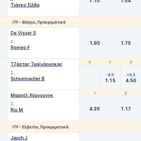
7.10
1.04
Τιάγκο Σίλβα
ITF - Βέλγιο, Προκριματικά
1
2
De Visser S
-
1.95
1.75
Romeo F
Χ
Χ
1
1
2
2
Τζάστας Τραϊνάουσκας
-
-8.5
+8.5
Schoemacher B
1.15
4.50
1
1
2
2
Μαρσέλ Χόρνουνγκ
-
4.20
1.17
Riu M
ITF - Ελβετία, Προκριματικά
1
2
Jauch J