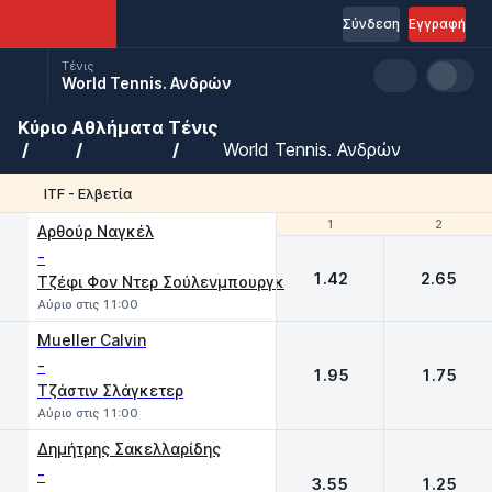
Σύνδεση
Εγγραφή
Τένις
World Tennis. Ανδρών
Κύριο
Αθλήματα
Τένις
World Tennis. Ανδρών
ITF - Ελβετία
1
1
2
2
Αρθούρ Ναγκέλ
-
1.42
2.65
Τζέφι Φον Ντερ Σούλενμπουργκ
Αύριο στις 11:00
Mueller Calvin
-
1.95
1.75
Τζάστιν Σλάγκετερ
Αύριο στις 11:00
Δημήτρης Σακελλαρίδης
-
3.55
1.25