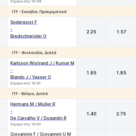
Σήμερα στις 16:49
ITF - Σουηδία, Προκριματικά
1
2
Soderqvist F
-
2.25
1.57
Bredschneijder О
ITF - Φινλανδία, Διπλά
1
2
Karlsson Wistrand J / Kumar M
-
1.85
1.85
Blando J / Vasser О
Σήμερα στις 18:30
ITF - Βέλγιο, Διπλά
1
2
Hermans M / Muller R
-
1.40
2.75
De Carvalho V / Dugardin R
Σήμερα στις 18:00
Giovannini F / Giovannini U M