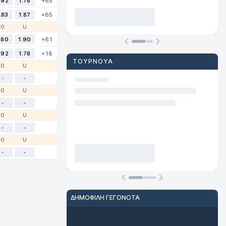
.92
1.78
+65
.83
1.87
+65
O
U
.80
1.90
+61
.92
1.78
+18
ΤΟΥΡΝΟΥΆ
O
U
-
-
O
U
-
-
O
U
-
-
O
U
-
-
ΔΗΜΟΦΙΛΉ ΓΕΓΟΝΌΤΑ
Ποδόσφαιρο
Μπάσκετ
Τένις
Πινγκ Πονγκ
Χόκεϊ Επί Πάγου