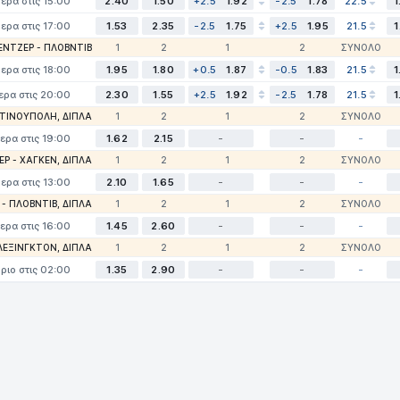
ερα στις 15:00
2.40
1.50
+2.5
1.92
-2.5
1.78
22.5
1
ερα στις 17:00
1.53
2.35
-2.5
1.75
+2.5
1.95
21.5
1
ΝΤΖΕΡ - ΠΛΌΒΝΤΙΒ
1
2
1
2
ΣΎΝΟΛΟ
ερα στις 18:00
1.95
1.80
+0.5
1.87
-0.5
1.83
21.5
1
ερα στις 20:00
2.30
1.55
+2.5
1.92
-2.5
1.78
21.5
1
ΤΙΝΟΎΠΟΛΗ, ΔΙΠΛΆ
1
2
1
2
ΣΎΝΟΛΟ
ερα στις 19:00
1.62
2.15
-
-
-
Ρ - ΧΆΓΚΕΝ, ΔΙΠΛΆ
1
2
1
2
ΣΎΝΟΛΟ
ερα στις 13:00
2.10
1.65
-
-
-
- ΠΛΌΒΝΤΙΒ, ΔΙΠΛΆ
1
2
1
2
ΣΎΝΟΛΟ
ερα στις 16:00
1.45
2.60
-
-
-
ΛΈΞΙΝΓΚΤΟΝ, ΔΙΠΛΆ
1
2
1
2
ΣΎΝΟΛΟ
ριο στις 02:00
1.35
2.90
-
-
-