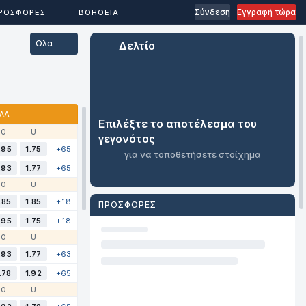
...
Σύνδεση
Εγγραφή τώρα
ΕΣ
ΡΟΣΦΟΡΕΣ
ΒΟΉΘΕΙΑ
Όλα
Δελτίο
ΛΑ
Επιλέξτε το αποτέλεσμα του
O
U
γεγονότος
.95
1.75
+65
για να τοποθετήσετε στοίχημα
.93
1.77
+65
O
U
.85
1.85
+18
ΠΡΟΣΦΟΡΈΣ
.95
1.75
+18
O
U
.93
1.77
+63
.78
1.92
+65
O
U