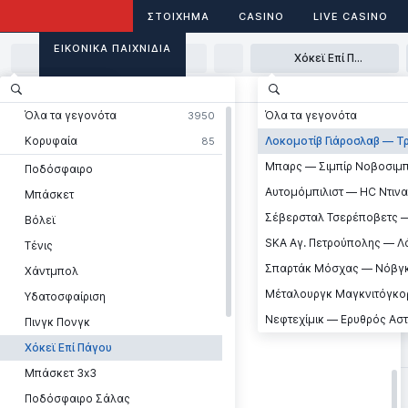
ΣΤΟΙΧΗΜΑ
ΣΤΟΙΧΗΜΑ
CASINO
CASINO
LIVE CASINO
LIVE CASINO
ΕΙΚΟΝΙΚΆ ΠΑΙΧΝΊΔΙΑ
Όλες τις ώρες
Χόκεϊ Επί Πάγου
ΑΠΟΤΕΛΕΣΜΑΤΑ
Όλες τις ώρες
Κύριο
Αθλήματα
Χόκεϊ Επί Πάγου
Ρωσία
Ρωσία - Fo
ΆΡΘΡΑ
1 ώρα
Όλα τα γεγονότα
Όλα τα γεγονότα
Όλα τα γεγονότα
3950
382
2 ώρες
Κορυφαία
Λοκομοτίβ Γιάροσλαβ — Τ
85
ΚΑΤΗΓΟΡΊΑ
ΕΦΑΡΜΟΓΕΣ
ΑΘΛΉΜΑΤΑ
/
ΧΌΚΕΪ ΕΠΊ ΠΆΓΟΥ
/
ΡΩΣΊΑ
/
ΡΩΣΊΑ - FONBET KHL
/
ΡΩΣΊΑ - F
Διεθνή Συλλόγων
4 ώρες
Μπαρς — Σιμπίρ Νοβοσιμπ
Ποδόσφαιρο
International Tournament
6 ώρες
Αυτομόμπιλιστ — HC Nτιν
Λ
Μπάσκετ
-
Champions League
12 ώρες
Σέβερσταλ Τσερέποβετς 
Βόλεϊ
Τ
Διεθνή
1 ημέρα
SKA Αγ. Πετρούπολης — Λά
Τένις
ΔΗΜΟΦΙΛΉ
ΑΓΏΝΑΣ
1Η ΠΕΡΊΟΔΟΣ
OUTRIG
ΔΗΜΟΦΙΛΉ
ΑΓΏΝΑΣ
1Η ΠΕΡΊΟΔΟΣ
OUTRIG
Hockey. WC 2027. Germany
2 ημέρες
Σπαρτάκ Μόσχας — Νόβγ
Χάντμπολ
Short Hockey
Μέταλουργκ Μαγκνιτόγκο
Υδατοσφαίριση
Αποτέλεσμα
Over/Under
Χάντικαπ
GG/NG
Over/Under Ομάδας
Short Hockey
Νεφτεχίμικ — Ερυθρός Ασ
Πινγκ Πονγκ
Αποτέλεσμα
3HL North. 3x7
Χόκεϊ Επί Πάγου
Short-hockey. 2x2. MNHL 3x5
Μπάσκετ 3x3
Τελικό Αποτέλεσμα
Short-hockey. 2x2. MNHL B 3x5
Ποδόσφαιρο Σάλας