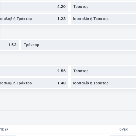
4.20
Τράκτορ
άροσλαβ ή Τράκτορ
1.23
Ισοπαλία ή Τράκτορ
1.53
Τράκτορ
2.55
Τράκτορ
άροσλαβ ή Τράκτορ
1.48
Ισοπαλία ή Τράκτορ
NDER
OVER