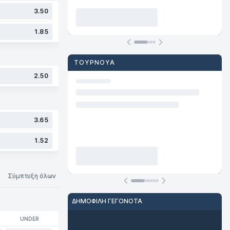
3.50
1.85
ΤΟΥΡΝΟΥΆ
2.50
3.65
1.52
Σύμπτυξη όλων
ΔΗΜΟΦΙΛΉ ΓΕΓΟΝΌΤΑ
UNDER
Ποδόσφαιρο
Μπάσκετ
Βόλεϊ
Τένις
Πινγκ Πονγκ