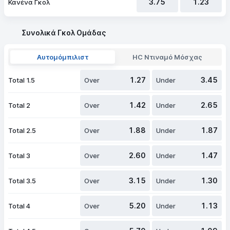
3.75
1.23
Κανένα Γκολ
Συνολικά Γκολ Ομάδας
Αυτομόμπιλιστ
HC Nτιναμό Μόσχας
1.27
3.45
Total 1.5
Over
Under
1.42
2.65
Total 2
Over
Under
1.88
1.87
Total 2.5
Over
Under
2.60
1.47
Total 3
Over
Under
3.15
1.30
Total 3.5
Over
Under
5.20
1.13
Total 4
Over
Under