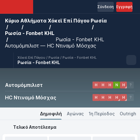
Σύνδεση
Εγγραφή
Κύριο
Αθλήματα
Χόκεϊ Επί Πάγου
Ρωσία
Ρωσία - Fonbet KHL
Ρωσία - Fonbet KHL
Αυτομόμπιλιστ — HC Nτιναμό Μόσχας
Χόκεϊ Επί Πάγου / Ρωσία / Ρωσία - Fonbet KHL
Ρωσία - Fonbet KHL
Αγώνας
Αυτομόμπιλιστ
Η
Η
Η
Ν
Η
?
HC Nτιναμό Μόσχας
Η
Η
Η
Η
Η
?
Δημοφιλή
Αγώνας
1η Περίοδος
Outright
Τελικό Αποτέλεσμα