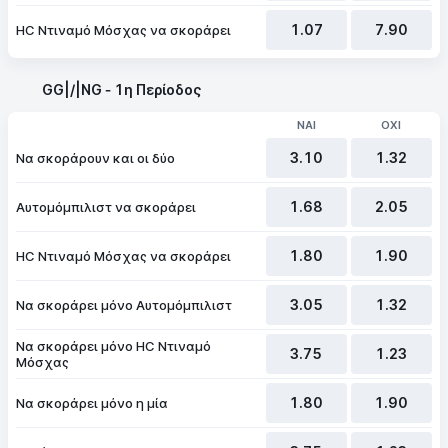
1.07
7.90
HC Nτιναμό Μόσχας να σκοράρει
GG|/|NG ‑ 1η Περίοδος
ΝΑΙ
ΌΧΙ
3.10
1.32
Να σκοράρουν και οι δύο
1.68
2.05
Αυτομόμπιλιστ να σκοράρει
1.80
1.90
HC Nτιναμό Μόσχας να σκοράρει
3.05
1.32
Να σκοράρει μόνο Αυτομόμπιλιστ
Να σκοράρει μόνο HC Nτιναμό
3.75
1.23
Μόσχας
1.80
1.90
Να σκοράρει μόνο η μία