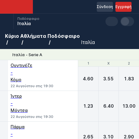
Σύνδεση
Εγγραφή
Ποδόσφαιρο
Ιταλία
Κύριο
Αθλήματα
Ποδόσφαιρο
Ιταλία
Ιταλία - Serie A
1
1
X
X
2
2
Ουντινέζε
-
4.60
3.55
1.83
Κόμο
22 Αυγούστου στις 19:30
Ίντερ
-
1.23
6.40
13.00
Μόντσα
22 Αυγούστου στις 19:30
Πάρμα
-
2.65
3.10
2.90