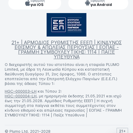
Εφαρμογή
Εφαρμογή
για iOS
για Android
21+ | ΑΡΜΟΔΙΟΣ ΡΥΘΜΙΣΤΗΣ ΕΕΕΠ | ΚΙΝΔΥΝΟΣ
ΕΘΙΣΜΟΥ & ΑΠΩΛΕΙΑΣ ΠΕΡΙΟΥΣΙΑΣ | ΕΟΠΑΕ -
ΓΡΑΜΜΗ ΣΥΜΒΟΥΛΕΥΤΙΚΗΣ: 1114 | ΠΑΙΞΕ
ΥΠΕΥΘΥΝΑ
Ο διαχειριστής αυτού του ιστοτόπου είναι η εταιρεία PLUMO
Limited, με έδρα τη Λευκωσία Κύπρου και καταστατική
διεύθυνση Ευαγόρου 31, 2ος όροφος, 1066. Ο ιστότοπος
εποπτεύεται από την Επιτροπή Ελέγχου Παιγνίων (Ε.Ε.Ε.Π.)
βάσει της άδειας Τύπου 1:
HGC–000003–LH
και Τύπου 2:
HGC–000004–LH
, με ημερομηνία έκδοσης 21.05.2021 και ισχύ
έως την 21.05.2028. Αρμόδιος Ρυθμιστής ΕΕΕΠ | Η συχνή
συμμετοχή στα παίγνια εκθέτει τους συμμετέχοντες στον
κίνδυνο εθισμού και απώλειας περιουσίας | ΕΟΠΑΕ - ΓΡΑΜΜΗ
ΣΥΜΒΟΥΛΕΥΤΙΚΗΣ: 1114 | Παίξε Υπεύθυνα |
© Plumo Ltd. 2021–2028
21+