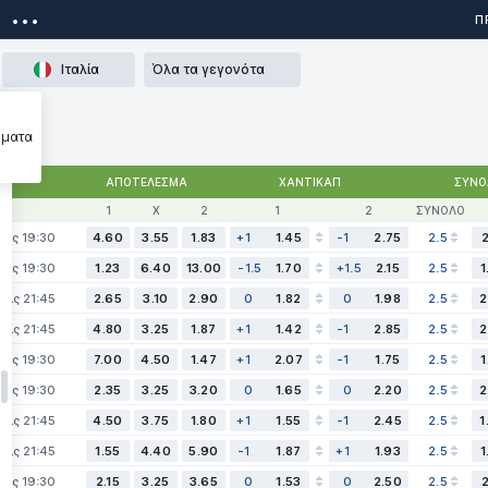
...
ΕΙΚΟΝΙΚΆ ΠΑΙΧΝΊΔΙΑ
ΑΠΟΤΕΛΕΣΜΑΤΑ
ΆΡΘΡΑ
ΕΦΑΡΜΟΓ
Π
Ιταλία
Όλα τα γεγονότα
ήματα
ΑΠΟΤΈΛΕΣΜΑ
ΧΆΝΤΙΚΑΠ
ΣΎΝΟ
1
X
2
1
2
ΣΎΝΟΛΟ
τις 19:30
4.60
3.55
1.83
+1
1.45
-1
2.75
2.5
2
τις 19:30
1.23
6.40
13.00
-1.5
1.70
+1.5
2.15
2.5
1
τις 21:45
2.65
3.10
2.90
0
1.82
0
1.98
2.5
2
τις 21:45
4.80
3.25
1.87
+1
1.42
-1
2.85
2.5
2
τις 19:30
7.00
4.50
1.47
+1
2.07
-1
1.75
2.5
1
τις 19:30
2.35
3.25
3.20
0
1.65
0
2.20
2.5
2
τις 21:45
4.50
3.75
1.80
+1
1.55
-1
2.45
2.5
1
τις 21:45
1.55
4.40
5.90
-1
1.87
+1
1.93
2.5
1
τις 19:30
2.15
3.25
3.65
0
1.53
0
2.50
2.5
2