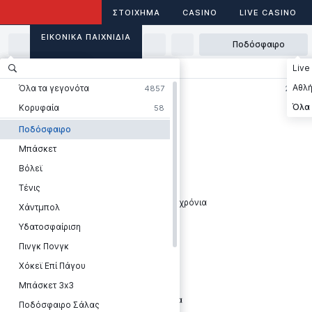
ΣΤΟΙΧΗΜΑ
ΣΤΟΙΧΗΜΑ
CASINO
CASINO
LIVE CASINO
LIVE CASINO
ΕΙΚΟΝΙΚΆ ΠΑΙΧΝΊΔΙΑ
Όλες τις ώρες
Ποδόσφαιρο
ΑΠΟΤΕΛΕΣΜΑΤΑ
Όλες τις ώρες
Live
Κύριο
Αθλήματα
Ποδόσφαιρο
Ιταλία
ΆΡΘΡΑ
1 ώρα
Aθλ
Όλα τα γεγονότα
Όλα τα γεγονότα
Όλα τα γεγονότα
4857
42
2223
2 ώρες
Όλα
Κορυφαία
58
ΚΑΤΗΓΟΡΊΑ
ΙΤΑΛΊΑ - SERIE A
ΕΦΑΡΜΟΓΕΣ
Ποδόσφαιρο - Ιταλία
Ουντινέζε — Κόμο
Διεθνή Συλλόγων
4 ώρες
Ποδόσφαιρο
ΙΤΑΛΊΑ - SERIE A
Ουντινέζε
Ίντερ — Μόντσα
UEFA Super Cup
6 ώρες
Μπάσκετ
-
22 Αυγούστου σ
Κόμο
Ίντερ
Πάρμα — Κάλιαρι
UEFA Champions League
12 ώρες
Βόλεϊ
-
22 Αυγούστου σ
Μόντσα
Πάρμα
Τζένοα — Νάπολι
UEFA Champions League
1 ημέρα
Τένις
-
22 Αυγούστου σ
Κάλιαρι
Τζένοα
Φροζινόνε — Γιουβέντους
UEFA Champions League - Μακροχρόνια
2 ημέρες
Χάντμπολ
-
22 Αυγούστου σ
Νάπολι
Φροζινόνε
Βενέτσια — Λέτσε
North American Leagues Cup
Υδατοσφαίριση
-
23 Αυγούστου σ
Γιουβέντους
Βενέτσια
Τορίνο — Μίλαν
Φιλικά Τοπ Συλλόγων
Πινγκ Πονγκ
-
23 Αυγούστου σ
Λέτσε
Τορίνο
Αταλάντα — Σασουόλο
Copa Libertadores
Χόκεϊ Επί Πάγου
-
23 Αυγούστου σ
Μίλαν
Αταλάντα
Μπολόνια — Λάτσιο
Copa Libertadores
Μπάσκετ 3x3
-
23 Αυγούστου σ
Σασουόλο
Μπολόνια
Ρόμα — Φιορεντίνα
Copa Libertadores - Μακροχρόνια
Ποδόσφαιρο Σάλας
-
24 Αυγούστου σ