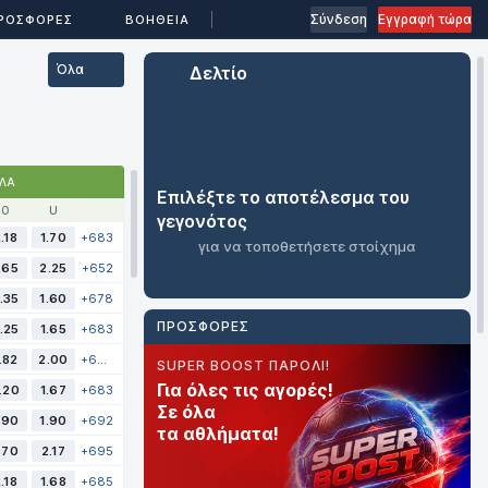
...
Σύνδεση
Εγγραφή τώρα
ΕΣ
ΡΟΣΦΟΡΕΣ
ΒΟΉΘΕΙΑ
Όλα
Δελτίο
ΛΑ
Επιλέξτε το αποτέλεσμα του
O
U
γεγονότος
.18
1.70
+683
για να τοποθετήσετε στοίχημα
.65
2.25
+652
.35
1.60
+678
ΠΡΟΣΦΟΡΈΣ
.25
1.65
+683
.82
2.00
+694
SUPER BOOST ΠΑΡΟΛΙ!
ΑΣΦΑΛΕΙΑ ΣΤΟ ΠΑΡΟΛΙ!
ΑΝ ΠΑΕΙ ΠΑΡΑΤΑΣΗ…ΠΛΗΡΩΝΕΣΑΙ
Για όλες τις αγορές!
Επιστροφή
Παράταση; Έχεις
.20
1.67
+683
Σε όλα
με έως
επιστροφή!
.90
1.90
+692
τα αθλήματα!
και 3 χαμένες
.70
2.17
+695
επιλογές!
.18
1.68
+685