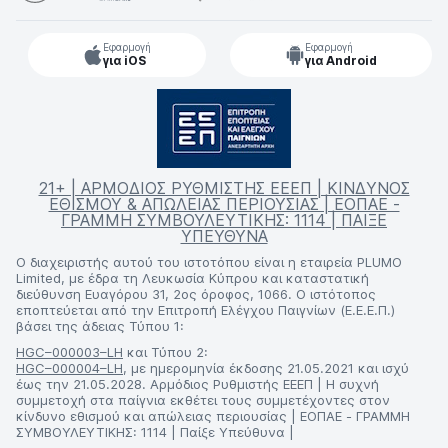
Εφαρμογή
Εφαρμογή
για iOS
για Android
21+ | ΑΡΜΟΔΙΟΣ ΡΥΘΜΙΣΤΗΣ ΕΕΕΠ | ΚΙΝΔΥΝΟΣ
ΕΘΙΣΜΟΥ & ΑΠΩΛΕΙΑΣ ΠΕΡΙΟΥΣΙΑΣ | ΕΟΠΑΕ -
ΓΡΑΜΜΗ ΣΥΜΒΟΥΛΕΥΤΙΚΗΣ: 1114 | ΠΑΙΞΕ
ΥΠΕΥΘΥΝΑ
Ο διαχειριστής αυτού του ιστοτόπου είναι η εταιρεία PLUMO
Limited, με έδρα τη Λευκωσία Κύπρου και καταστατική
διεύθυνση Ευαγόρου 31, 2ος όροφος, 1066. Ο ιστότοπος
εποπτεύεται από την Επιτροπή Ελέγχου Παιγνίων (Ε.Ε.Ε.Π.)
βάσει της άδειας Τύπου 1:
HGC–000003–LH
και Τύπου 2:
HGC–000004–LH
, με ημερομηνία έκδοσης 21.05.2021 και ισχύ
έως την 21.05.2028. Αρμόδιος Ρυθμιστής ΕΕΕΠ | Η συχνή
συμμετοχή στα παίγνια εκθέτει τους συμμετέχοντες στον
κίνδυνο εθισμού και απώλειας περιουσίας | ΕΟΠΑΕ - ΓΡΑΜΜΗ
ΣΥΜΒΟΥΛΕΥΤΙΚΗΣ: 1114 | Παίξε Υπεύθυνα |