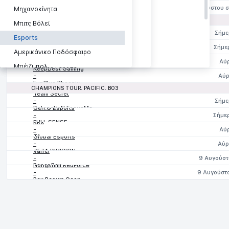
Evil Geniuses
LOUD
CHAMPIONS TOUR. CHINA. BO3
H2H CS. 2X2
-
10 Αυγούστου σ
Μηχανοκίνητα
100 Thieves
All Gamers — Trace Esports
United21
CHAMPIONS TOUR. CHINA. BO3
Μπιτς Βόλεϊ
All Gamers
EDward Gaming — Titan Esports Club
-
Σήμε
Dota 2
Esports
Trace Esports
EDward Gaming
A Team — Wolves Esports
-
Σήμερ
EPL Masters
Αμερικάνικο Ποδόσφαιρο
Titan Esports Club
A Team
KeepBest Gaming — FunPlus Phoenix
-
Αύρ
Asgard Championship. Bo3
Μπέιζμπολ
Wolves Esports
KeepBest Gaming
CHAMPIONS TOUR. PACIFIC. BO3
-
Αύρ
The International
Χόκεϊ Επί Χόρτου
FunPlus Phoenix
Team Secret — DetonatioN FocusMe
CHAMPIONS TOUR. PACIFIC. BO3
Outrights
Team Secret
Φλόρμπολ
Gen.G Esports — FULL SENSE
-
Σήμε
Exact finalists
DetonatioN FocusMe
Gen.G Esports
Μπιτς Σόκερ
KRX — T1
-
Σήμερ
Region of the winner
FULL SENSE
KRX
Λακρός
Global Esports — ZETA DIVISION
-
Αύρ
Specials bets
T1
Global Esports
Ράγκμπι
Varrel — Paper Rex
-
Αύρ
Team to win the shortest map
ZETA DIVISION
Varrel
Αυστραλιανό Ποδόσφαιρο
Nongshim RedForce — Rex Regum Qeon
-
9 Αυγούστο
Team to win the longest map
Paper Rex
Nongshim RedForce
Κρίκετ
-
9 Αυγούστο
Team to pick the most unique heroes
Rex Regum Qeon
Μπάντμιντον
Player with the most neutral camps stacked in a map
Μπιλιάρδο - Σνούκερ
Player with the highest GPM per map
Πάντελ τέννις
Player with the highest average kills in a map
Νταρτς