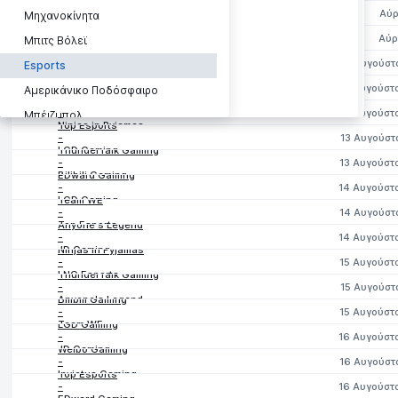
LNG Esports
ThunderTalk Gaming
JD Gaming — Team WE
Asgard Championship. Bo3
-
Αύρ
Μηχανοκίνητα
Top Esports
JD Gaming
EDward Gaming — Anyone's Legend
Berserk League
-
Αύρ
Μπιτς Βόλεϊ
Team WE
EDward Gaming
Bilibili Gaming — JD Gaming
The International
-
12 Αυγούστο
Esports
Anyone's Legend
Bilibili Gaming
Weibo Gaming — Ninjas in Pyjamas
Outrights
-
12 Αυγούστο
Αμερικάνικο Ποδόσφαιρο
JD Gaming
Weibo Gaming
Top Esports — LGD Gaming
Exact finalists
-
13 Αυγούστο
Μπέιζμπολ
Ninjas in Pyjamas
Top Esports
ThunderTalk Gaming — Bilibili Gaming
Region of the winner
-
13 Αυγούστο
Χόκεϊ Επί Χόρτου
LGD Gaming
ThunderTalk Gaming
EDward Gaming — LGD Gaming
Specials bets
-
13 Αυγούστο
Φλόρμπολ
Bilibili Gaming
EDward Gaming
Team WE — Top Esports
Team to win the shortest map
-
14 Αυγούστο
Μπιτς Σόκερ
LGD Gaming
Team WE
Anyone's Legend — JD Gaming
Team to win the longest map
-
14 Αυγούστο
Λακρός
Top Esports
Anyone's Legend
Ninjas in Pyjamas — LNG Esports
Team to pick the most unique heroes
-
14 Αυγούστο
Ράγκμπι
JD Gaming
Ninjas in Pyjamas
ThunderTalk Gaming — Anyone's Legend
Player with the most neutral camps stacked in a map
-
15 Αυγούστο
Αυστραλιανό Ποδόσφαιρο
LNG Esports
ThunderTalk Gaming
Bilibili Gaming — Team WE
Player with the highest GPM per map
-
15 Αυγούστο
Κρίκετ
Anyone's Legend
Bilibili Gaming
LGD Gaming — JD Gaming
Player with the highest average kills in a map
-
15 Αυγούστο
Μπάντμιντον
Team WE
LGD Gaming
Weibo Gaming — Invictus Gaming
Player with the most courier kills
-
16 Αυγούστο
Μπιλιάρδο - Σνούκερ
JD Gaming
Weibo Gaming
Top Esports — EDward Gaming
LoL
-
16 Αυγούστο
Νταρτς
Invictus Gaming
Top Esports
EUROPEAN CHAMPIONSHIP. BO3
LCK
-
16 Αυγούστο
ΜΜΑ