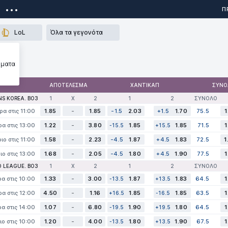
...
ΕΙΚΟΝΙΚΆ ΠΑΙΧΝΊΔΙΑ
ΑΠΟΤΕΛΕΣΜΑΤΑ
ΆΡΘΡΑ
ΕΦΑΡΜΟΓ
Π
LoL
Όλα τα γεγονότα
ήματα
ΑΠΟΤΈΛΕΣΜΑ
ΧΆΝΤΙΚΑΠ
ΣΎΝΟ
S KOREA. BO3
1
X
2
1
2
ΣΎΝΟΛΟ
ρα στις 11:00
1.85
-
1.85
-1.5
2.03
+1.5
1.70
75.5
1
α στις 13:00
1.22
-
3.80
1.85
1.85
71.5
1
-15.5
+15.5
ιο στις 11:00
1.58
-
2.23
-4.5
1.87
+4.5
1.83
72.5
1
ιο στις 13:00
1.68
-
2.05
-4.5
1.80
+4.5
1.90
77.5
1
O LEAGUE. BO3
1
X
2
1
2
ΣΎΝΟΛΟ
α στις 10:00
1.33
-
3.00
1.87
1.83
64.5
1
-13.5
+13.5
α στις 12:00
4.50
-
1.16
1.85
1.85
63.5
1
+16.5
-16.5
α στις 14:00
1.07
-
6.80
1.90
1.80
64.5
1
-19.5
+19.5
ιο στις 10:00
1.20
-
4.00
1.80
1.90
67.5
1
-13.5
+13.5