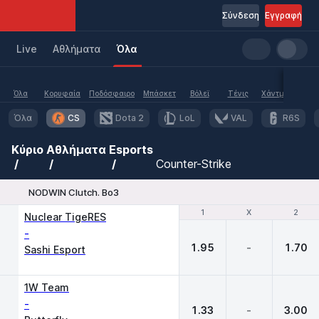
Σύνδεση
Εγγραφή
Live
Aθλήματα
Όλα
Όλα
Κορυφαία
Ποδόσφαιρο
Μπάσκετ
Βόλεϊ
Τένις
Χάντμπολ
Υδα
Όλα
CS
Dota 2
LoL
VAL
R6S
Κύριο
Αθλήματα
Esports
Counter-Strike
NODWIN Clutch. Bo3
1
1
X
X
2
2
Nuclear TigeRES
-
1.95
-
1.70
Sashi Esport
1W Team
-
1.33
-
3.00