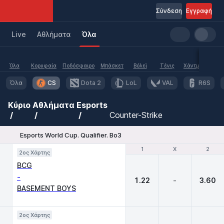
Σύνδεση
Εγγραφή
Live
Aθλήματα
Όλα
Όλα
Κορυφαία
Ποδόσφαιρο
Μπάσκετ
Βόλεϊ
Τένις
Χάντμπολ
Υδα
Όλα
CS
Dota 2
LoL
VAL
R6S
Κύριο
Αθλήματα
Esports
Counter-Strike
Esports World Cup. Qualifier. Bo3
1
1
X
X
2
2
2ος Χάρτης
BCG
-
1.22
-
3.60
BASEMENT BOYS
2ος Χάρτης