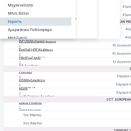
IC Prospects — ENCE Prospects
Dusty
Iberian Soul
Dota 2
Μηχανοκίνητα
-
Σήμερ
INOX Division — INFURITY Gaming
6666
ABT Esports
Asgard Championship. Bo3
Μπιτς Βόλεϊ
-
Σήμερ
EA Copenhagen Rising — Bushido Wildcats
9INE
Berserk League
Esports
EUROPEAN PRO
IC Prospects
Eternal Fire Academy — Vitality Academy
The International
-
Αύρ
Αμερικάνικο Ποδόσφαιρο
ENCE Prospects
INOX Division
FaZe Up Next — B8 Academy
Outrights
-
Αύρ
Μπέιζμπολ
INFURITY Gaming
EA Copenhagen Rising
BB STORM. BO3
Exact finalists
-
10 Αυγούστο
Χόκεϊ Επί Χόρτου
Bushido Wildcats
Eternal Fire Academy
Procyon — ODDIK Academy
Region of the winner
-
10 Αυγούστο
Φλόρμπολ
Vitality Academy
FaZe Up Next
BORRACHEIROS — UNOMILLE
Specials bets
-
12 Αυγούστ
Μπιτς Σόκερ
B8 Academy
ALKA — paiN Gaming Academy
Team to win the shortest map
Λακρός
Procyon
CCT. EUROPEAN SERIES 6. BO3
-
Σήμερα σ
Team to win the longest map
Ράγκμπι
ODDIK Academy
BORRACHEIROS
Black Phoenix — CYBERSHOKE
-
Σήμερα σ
Team to pick the most unique heroes
Αυστραλιανό Ποδόσφαιρο
UNOMILLE
ALKA
TIPSPORT OPEN CUP. BO3
-
Σήμερα σ
Player with the most neutral camps stacked in a map
Κρίκετ
paiN Gaming Academy
Nexus Gaming — BRUTE
CCT. EUROPEAN 
Player with the highest GPM per map
Black Phoenix
Μπάντμιντον
JAM — UNiTY
-
Player with the highest average kills in a map
CYBERSHOKE
Μπιλιάρδο - Σνούκερ
WL STAR SERIES. BO3
1ος Χάρτης
Player with the most courier kills
Πάντελ τέννις
Team Perfecto — Team shoke
2ος Χάρτης
LoL
Νταρτς
Team Buster — Team Mokrivskiy
TIPSPORT 