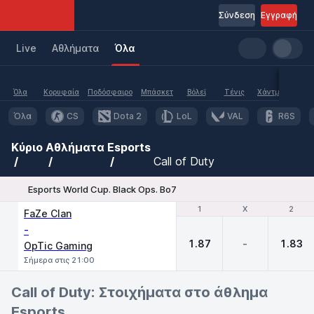
Σύνδεση
Εγγραφή
Live
Aθλήματα
Όλα
Όλα
Κορυφαία
Ποδόσφαιρο
Μπάσκετ
Βόλεϊ
Τένις
Χάντμπολ
Υδα
Όλα
CS
Dota 2
LoL
VAL
R6S
Κύριο
Αθλήματα
Esports
Call of Duty
Esports World Cup. Black Ops. Bo7
1
1
X
X
2
2
FaZe Clan
-
1.87
-
1.83
OpTic Gaming
Σήμερα στις 21:00
Call of Duty: Στοιχήματα στο άθλημα
Esports