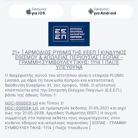
Εφαρμογή
Εφαρμογή
για iOS
για Android
21+ | ΑΡΜΟΔΙΟΣ ΡΥΘΜΙΣΤΗΣ ΕΕΕΠ | ΚΙΝΔΥΝΟΣ
ΕΘΙΣΜΟΥ & ΑΠΩΛΕΙΑΣ ΠΕΡΙΟΥΣΙΑΣ | ΕΟΠΑΕ -
ΓΡΑΜΜΗ ΣΥΜΒΟΥΛΕΥΤΙΚΗΣ: 1114 | ΠΑΙΞΕ
ΥΠΕΥΘΥΝΑ
Ο διαχειριστής αυτού του ιστοτόπου είναι η εταιρεία PLUMO
Limited, με έδρα τη Λευκωσία Κύπρου και καταστατική
διεύθυνση Ευαγόρου 31, 2ος όροφος, 1066. Ο ιστότοπος
εποπτεύεται από την Επιτροπή Ελέγχου Παιγνίων (Ε.Ε.Ε.Π.)
βάσει της άδειας Τύπου 1:
HGC–000003–LH
και Τύπου 2:
HGC–000004–LH
, με ημερομηνία έκδοσης 21.05.2021 και ισχύ
έως την 21.05.2028. Αρμόδιος Ρυθμιστής ΕΕΕΠ | Η συχνή
συμμετοχή στα παίγνια εκθέτει τους συμμετέχοντες στον
κίνδυνο εθισμού και απώλειας περιουσίας | ΕΟΠΑΕ - ΓΡΑΜΜΗ
ΣΥΜΒΟΥΛΕΥΤΙΚΗΣ: 1114 | Παίξε Υπεύθυνα |