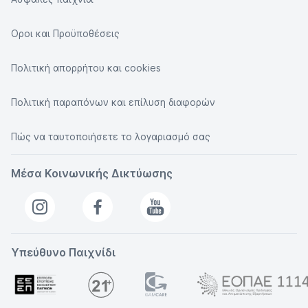
Οροι και Προϋποθέσεις
Πολιτική απορρήτου και cookies
Πολιτική παραπόνων και επίλυση διαφορών
Πώς να ταυτοποιήσετε το λογαριασμό σας
Μέσα Κοινωνικής Δικτύωσης
Υπεύθυνο Παιχνίδι