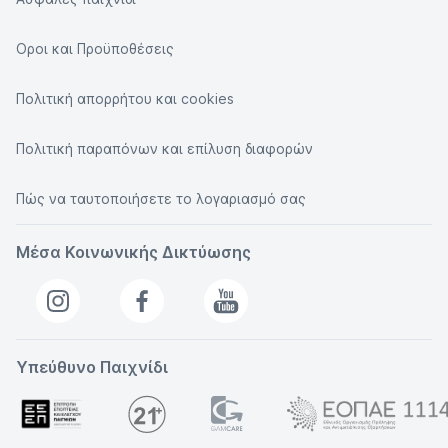
Οροι και Προϋποθέσεις
Πολιτική απορρήτου και cookies
Πολιτική παραπόνων και επίλυση διαφορών
Πώς να ταυτοποιήσετε το λογαριασμό σας
Μέσα Κοινωνικής Δικτύωσης
Υπεύθυνο Παιχνίδι