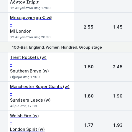
Λόντον Σπίριτ
12 Αυγούστου στις 17:00
Μπέρμινγκχαμ Φίνιξ
-
2.55
1.45
MI London
12 Αυγούστου στις 20:30
100-Ball. England. Women. Hundred. Group stage
1
2
Trent Rockets (w)
-
1.50
2.45
Southern Brave (w)
Σήμερα στις 17:00
Manchester Super Giants (w)
-
1.80
1.90
Sunrisers Leeds (w)
Αύριο στις 17:00
Welsh Fire (w)
-
1.77
1.93
London Spirit (w)