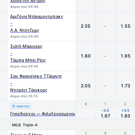
Χιούστον Άστρος
Αύριο στις 04:40
Αριζόνα Ντάιαμοντμπακς
-
2.35
-
1.55
Λ.Α. Ντότζερς
Αύριο στις 04:40
Σιάτλ Μάρινερς
-
1.80
-
1.95
Τάμπα Μπέι Ρέις
Αύριο στις 04:45
Σαν Φρανσίσκο Τζάιαντς
-
2.05
-
1.73
Ντιτρόιτ Τάιγκερς
Αύριο στις 05:15
Χ
Χ
1
1
2
2
15 αγώνες
-3.5
+3.5
Γηπεδούχοι — Φιλοξενούμενοι
1.87
1.83
MiLB. Triple-A
1
1
X
X
2
2