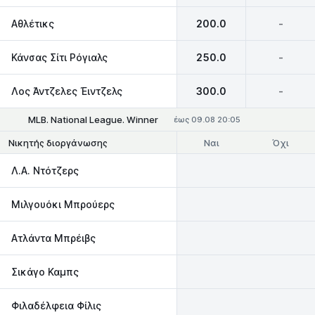
Αθλέτικς
200.0
-
Κάνσας Σίτι Ρόγιαλς
250.0
-
Λος Άντζελες Έιντζελς
300.0
-
MLB. National League. Winner
έως 09.08 20:05
Ναι
Όχι
Νικητής διοργάνωσης
Λ.Α. Ντότζερς
Μιλγουόκι Μπρούερς
Ατλάντα Μπρέιβς
Σικάγο Καμπς
Φιλαδέλφεια Φίλις