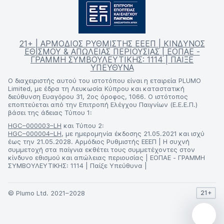
21+ | ΑΡΜΟΔΙΟΣ ΡΥΘΜΙΣΤΗΣ ΕΕΕΠ | ΚΙΝΔΥΝΟΣ
ΕΘΙΣΜΟΥ & ΑΠΩΛΕΙΑΣ ΠΕΡΙΟΥΣΙΑΣ | ΕΟΠΑΕ -
ΓΡΑΜΜΗ ΣΥΜΒΟΥΛΕΥΤΙΚΗΣ: 1114 | ΠΑΙΞΕ
ΥΠΕΥΘΥΝΑ
Ο διαχειριστής αυτού του ιστοτόπου είναι η εταιρεία PLUMO
Limited, με έδρα τη Λευκωσία Κύπρου και καταστατική
διεύθυνση Ευαγόρου 31, 2ος όροφος, 1066. Ο ιστότοπος
εποπτεύεται από την Επιτροπή Ελέγχου Παιγνίων (Ε.Ε.Ε.Π.)
βάσει της άδειας Τύπου 1:
HGC–000003–LH
και Τύπου 2:
HGC–000004–LH
, με ημερομηνία έκδοσης 21.05.2021 και ισχύ
έως την 21.05.2028. Αρμόδιος Ρυθμιστής ΕΕΕΠ | Η συχνή
συμμετοχή στα παίγνια εκθέτει τους συμμετέχοντες στον
κίνδυνο εθισμού και απώλειας περιουσίας | ΕΟΠΑΕ - ΓΡΑΜΜΗ
ΣΥΜΒΟΥΛΕΥΤΙΚΗΣ: 1114 | Παίξε Υπεύθυνα |
© Plumo Ltd. 2021–2028
21+