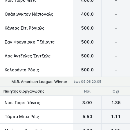
Νιου Γιορκ Μετς
400.0
-
Ουάσινγκτον Νάσιοναλς
400.0
-
Κάνσας Σίτι Ρόγιαλς
500.0
-
Σαν Φρανσίσκο Τζάιαντς
500.0
-
Λος Άντζελες Έιντζελς
500.0
-
Κολοράντο Ρόκις
500.0
-
MLB. American League. Winner
έως 09.08 20:05
Ναι
Όχι
Νικητής διοργάνωσης
Νιου Γιορκ Γιάνκις
3.00
1.35
Τάμπα Μπέι Ρέις
5.50
1.11