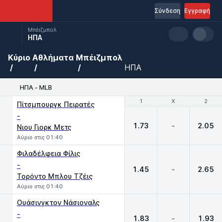
Σύνδεση
Εγγραφή
Μπέιζμπολ
ΗΠΑ
Κύριο
Αθλήματα
Μπέιζμπολ
ΗΠΑ
ΗΠΑ - MLB
1
1
X
X
2
2
Πίτσμπουργκ Πειρατές
-
1.73
-
2.05
Νιου Γιορκ Μετς
Αύριο στις 01:40
Φιλαδέλφεια Φίλις
-
1.45
-
2.65
Τορόντο Μπλου Τζέις
Αύριο στις 01:40
Ουάσινγκτον Νάσιοναλς
-
1.83
-
1.93