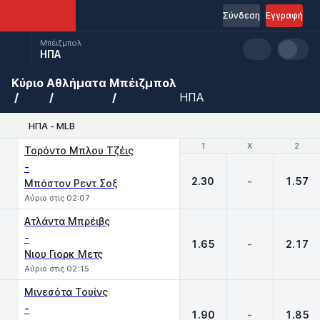
Σύνδεση
Εγγραφή
Μπέιζμπολ
ΗΠΑ
Κύριο
Αθλήματα
Μπέιζμπολ
ΗΠΑ
ΗΠΑ - MLB
1
1
X
X
2
2
Τορόντο Μπλου Τζέις
-
2.30
-
1.57
Μπόστον Ρεντ Σοξ
Αύριο στις 02:07
Ατλάντα Μπρέιβς
-
1.65
-
2.17
Νιου Γιορκ Μετς
Αύριο στις 02:15
Μινεσότα Τουίνς
-
1.90
-
1.85