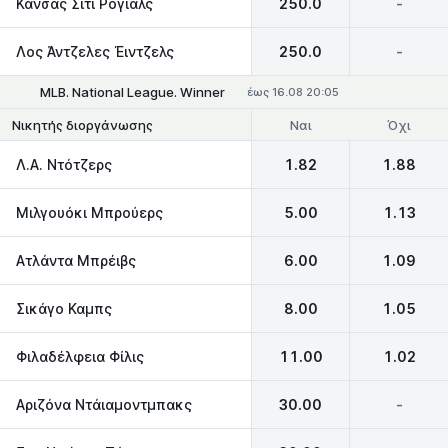
Κάνσας Σίτι Ρόγιαλς
250.0
-
Λος Άντζελες Έιντζελς
250.0
-
MLB. National League. Winner
έως 16.08 20:05
Ναι
Όχι
Νικητής διοργάνωσης
Λ.Α. Ντότζερς
1.82
1.88
Μιλγουόκι Μπρούερς
5.00
1.13
Ατλάντα Μπρέιβς
6.00
1.09
Σικάγο Καμπς
8.00
1.05
Φιλαδέλφεια Φίλις
11.00
1.02
Αριζόνα Ντάιαμοντμπακς
30.00
-