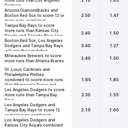
more runs than Los Angeles
2.10
1.65
Dodgers
Arizona Diamondbacks and
Boston Red Sox to score 12 or
2.50
1.47
more runs combined
Tampa Bay Rays to score
more runs than Kansas City
2.40
1.50
Royals and Toronto Blue Jays
Boston Red Sox, Los Angeles
combined
Dodgers and Tampa Bay Rays
3.40
1.27
will win their matches
Milwaukee Brewers to score
2.40
1.50
more runs than Atlanta Braves
St. Louis Cardinals and
Philadelphia Phillies
combined to score more runs
1.85
1.85
than Minnesota Twins and
Los Angeles Dodgers to score
Baltimore Orioles combined
more runs than Tampa Bay
2.30
1.55
Rays
Los Angeles Dodgers and
Tampa Bay Rays to score 12
2.10
1.65
or more runs combined
Los Angeles Dodgers and
Kansas City Royals combined