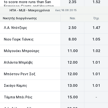
to score more runs than San
2.35
1.52
Francisco Giants and Houston
ΗΠΑ - MLB - Μακροχρόνια
Astros combined
έως 16.08 20:15
Ναι
Όχι
Νικητής διοργάνωσης
Λ.Α. Ντότζερς
2.50
1.47
Νιου Γιορκ Γιάνκις
8.00
1.05
Μιλγουόκι Μπρούερς
11.00
1.02
Ατλάντα Μπρέιβς
12.00
1.01
Μπόστον Ρεντ Σοξ
12.00
1.01
Σικάγο Καμπς
13.00
1.01
Τάμπα Μπέι Ρέις
15.00
-