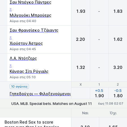
Σαν Ντιέγκο Πάντρες
-
1.93
-
1.83
Μιλγουόκι Μπρούερς
Αύριο στις 04:40
Σαν Φρανσίσκο Τζάιαντς
-
2.20
-
1.62
Χιούστον Άστρος
Αύριο στις 04:45
Λ.Α. Ντότζερς
-
1.32
-
3.20
Κάνσας Σίτι Ρόγιαλς
Αύριο στις 05:10
Χ
Χ
1
1
2
2
10 αγώνες
+0.5
-0.5
Γηπεδούχοι — Φιλοξενούμενοι
1.90
1.80
USA. MLB. Special bets. Matches on August 11
έως 11.08 02:07
Ναι
Όχι
Boston Red Sox to score