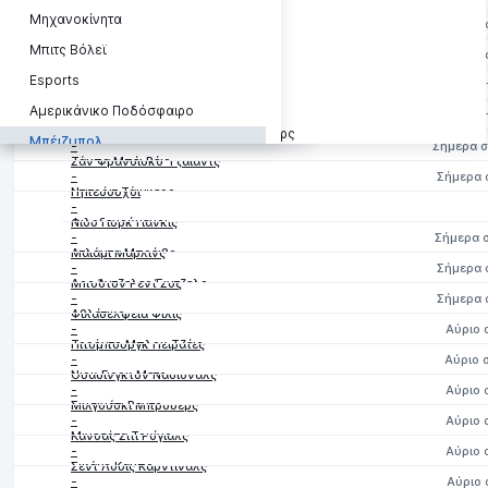
Σικάγο Καμπς
Σεντ Λούις Κάρντιναλς
Τέξας Ρέιντζερς — Μπάλτιμορ Όριολς
Ιαπωνία - NPB
Μηχανοκίνητα
-
Σήμερα σ
Κολοράντο Ρόκις
Τέξας Ρέιντζερς
Σαν Ντιέγκο Πάντρες — Χιούστον Άστρος
Ιαπωνία - NPB
Μπιτς Βόλεϊ
-
Σήμερα σ
Μπάλτιμορ Όριολς
Σαν Ντιέγκο Πάντρες
Αριζόνα Ντάιαμοντμπακς — Λ.Α. Ντότζερς
Ιαπωνία - NPB - Μακροχρόνια
Esports
-
Σήμερα σ
Χιούστον Άστρος
Αριζόνα Ντάιαμοντμπακς
Σιάτλ Μάρινερς — Τάμπα Μπέι Ρέις
Ιαπωνία - NPB Reserve league
Αμερικάνικο Ποδόσφαιρο
-
Σήμερα σ
Λ.Α. Ντότζερς
Σιάτλ Μάρινερς
Σαν Φρανσίσκο Τζάιαντς — Ντιτρόιτ Τάιγκερς
Κινεζική Ταϊπέι
Μπέιζμπολ
-
Σήμερα σ
Τάμπα Μπέι Ρέις
Σαν Φρανσίσκο Τζάιαντς
Γηπεδούχοι — Φιλοξενούμενοι
Κινεζική Ταϊπέι - CPBL
Χόκεϊ Επί Χόρτου
-
Σήμερα σ
Ντιτρόιτ Τάιγκερς
Γηπεδούχοι
Νιου Γιορκ Γιάνκις — Ατλάντα Μπρέιβς
Νότια Κορέα
Φλόρμπολ
-
Φιλοξενούμενοι
Νιου Γιορκ Γιάνκις
Μαϊάμι Μάρλινς — Λος Άντζελες Έιντζελς
Ν. Κορέα - ΚΒΟ
Μπιτς Σόκερ
-
Σήμερα σ
Ατλάντα Μπρέιβς
Μαϊάμι Μάρλινς
Μπόστον Ρεντ Σοξ — Αθλέτικς
Τσεχία
Λακρός
-
Σήμερα σ
Λος Άντζελες Έιντζελς
Μπόστον Ρεντ Σοξ
Φιλαδέλφεια Φίλις — Τορόντο Μπλου Τζέις
Czech Republic. Extraliga
Ράγκμπι
-
Σήμερα σ
Αθλέτικς
Φιλαδέλφεια Φίλις
Πίτσμπουργκ Πειρατές — Νιου Γιορκ Μετς
Αυστραλιανό Ποδόσφαιρο
-
Αύριο 
Τορόντο Μπλου Τζέις
Πίτσμπουργκ Πειρατές
Ουάσινγκτον Νάσιοναλς — Σινσινάτι Ρεντς
Κρίκετ
-
Αύριο σ
Νιου Γιορκ Μετς
Ουάσινγκτον Νάσιοναλς
Μιλγουόκι Μπρούερς — Μινεσότα Τουίνς
Μπάντμιντον
-
Αύριο 
Σινσινάτι Ρεντς
Μιλγουόκι Μπρούερς
Κάνσας Σίτι Ρόγιαλς — Σικάγο Καμπς
Μπιλιάρδο - Σνούκερ
-
Αύριο 
Μινεσότα Τουίνς
Κάνσας Σίτι Ρόγιαλς
Σεντ Λούις Κάρντιναλς — Κολοράντο Ρόκις
Νταρτς
-
Αύριο 
Σικάγο Καμπς
Σεντ Λούις Κάρντιναλς
Σαν Φρανσίσκο Τζάιαντς — Ντιτρόιτ Τάιγκερς
ΜΜΑ
-
Αύριο 