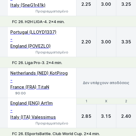
2.25
3.00
3.25
Italy (SneG1r41k)
Προγραμματισμένο
FC 26. H2H LIGA-4. 2x4 min.
1
X
2
Portugal (LLOYD1337)
-
2.20
3.00
3.35
England (POVEZLO)
Προγραμματισμένο
FC 26. Liga Pro-3. 2x4 min.
Netherlands (NED) KotPirog
-
Δεν υπάρχουν αποδόσεις
France (FRA) TitaN
90:00
1
1
X
X
2
2
England (ENG) Art1m
-
2.85
3.15
2.40
Italy (ITA) Valessimus
Προγραμματισμένο
FC 26. ESportsBattle. Club World Cup. 2x4 min.