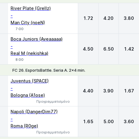
1
X
2
River Plate (Grellz)
-
1.72
4.20
3.80
Man City (noeN)
7:00
Boca Juniors (Aveaaaaa)
-
4.50
6.50
1.42
Real M (nekishka)
8:00
FC 26. EsportsBattle. Seria A. 2x4 min.
1
X
2
Juventus (SPACE)
-
4.40
3.90
1.67
Bologna (A1ose)
Προγραμματισμένο
Napoli (DangerDim77)
-
1.65
5.00
3.60
Roma (R0ge)
Προγραμματισμένο