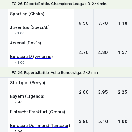
FC 26. ESportsBattle. Champions League B. 2x4 min.
1
X
2
Sporting (Choko)
-
9.50
7.70
1.18
Juventus (SpeciAL)
41:00
Arsenal (Dov1n)
-
4.70
4.30
1.57
Borussia D (vivienne)
41:00
FC 24. EsportsBattle. Volta Bundesliga. 2x3 min.
1
X
2
Stuttgart (Senya)
-
2.60
3.95
2.25
Bayern (L1genda)
4:40
Eintracht Frankfurt (Groma)
-
3.90
5.10
1.60
Borussia Dortmund (fantazer)
5:04