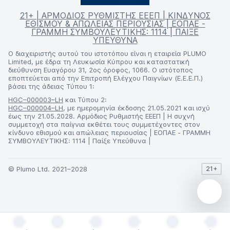
21+ | ΑΡΜΟΔΙΟΣ ΡΥΘΜΙΣΤΗΣ ΕΕΕΠ | ΚΙΝΔΥΝΟΣ
ΕΘΙΣΜΟΥ & ΑΠΩΛΕΙΑΣ ΠΕΡΙΟΥΣΙΑΣ | ΕΟΠΑΕ -
ΓΡΑΜΜΗ ΣΥΜΒΟΥΛΕΥΤΙΚΗΣ: 1114 | ΠΑΙΞΕ
ΥΠΕΥΘΥΝΑ
Ο διαχειριστής αυτού του ιστοτόπου είναι η εταιρεία PLUMO
Limited, με έδρα τη Λευκωσία Κύπρου και καταστατική
διεύθυνση Ευαγόρου 31, 2ος όροφος, 1066. Ο ιστότοπος
εποπτεύεται από την Επιτροπή Ελέγχου Παιγνίων (Ε.Ε.Ε.Π.)
βάσει της άδειας Τύπου 1:
HGC–000003–LH
και Τύπου 2:
HGC–000004–LH
, με ημερομηνία έκδοσης 21.05.2021 και ισχύ
έως την 21.05.2028. Αρμόδιος Ρυθμιστής ΕΕΕΠ | Η συχνή
συμμετοχή στα παίγνια εκθέτει τους συμμετέχοντες στον
κίνδυνο εθισμού και απώλειας περιουσίας | ΕΟΠΑΕ - ΓΡΑΜΜΗ
ΣΥΜΒΟΥΛΕΥΤΙΚΗΣ: 1114 | Παίξε Υπεύθυνα |
© Plumo Ltd. 2021–2028
21+