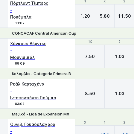
1
1
X
X
2
2
Πόρτλαντ Τίμπερς
-
1.20
5.80
11.50
Πουέμπλα
11:02
CONCACAF Central American Cup
1X
1X
2
2
Χάνκουκ Βέρντες
-
7.50
1.03
Μουνισιπάλ
88:09
Κολομβία - Categoria Primera B
1X
2
Ρεάλ Καρταχένα
-
8.50
1.03
Ιντεπεντιέντε Γιούμπο
83:07
Μεξικό - Liga de Expansion MX
Χ
Χ
1
1
2
2
Ουνιβ. Γουαδαλαχάρα
-