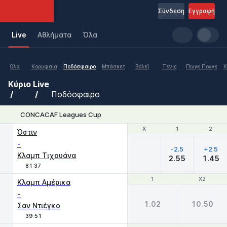
Σύνδεση
Εγγραφή
Live
Aθλήματα
Όλα
Όλα
Κορυφαία
Ποδόσφαιρο
Μπάσκετ
Βόλεϊ
Τένις
Πινγκ Πονγκ
Χ
Κύριο
Live
Ποδόσφαιρο
CONCACAF Leagues Cup
Χ
Χ
1
1
2
2
Όστιν
-
-2.5
+2.5
Κλαμπ Τιχουάνα
2.55
1.45
81:37
1
1
X2
X2
Κλαμπ Αμέρικα
-
1.02
10.50
Σαν Ντιέγκο
39:51