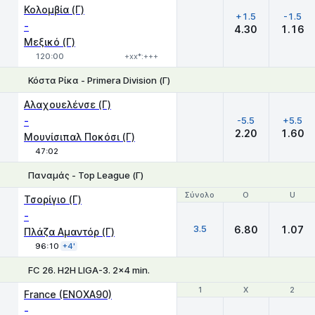
Κολομβία (Γ)
+1.5
-1.5
-
4.30
1.16
Μεξικό (Γ)
120:00
+xx*:+++
Κόστα Ρίκα - Primera Division (Γ)
Χ
1
2
Αλαχουελένσε (Γ)
-
-5.5
+5.5
2.20
1.60
Μουνίσιπαλ Ποκόσι (Γ)
47:02
Παναμάς - Top League (Γ)
Σύνολο
Σύνολο
O
O
U
U
Τσορίγιο (Γ)
-
3.5
6.80
1.07
Πλάζα Αμαντόρ (Γ)
96:10
+4'
FC 26. H2H LIGA-3. 2x4 min.
1
1
X
X
2
2
France (ENOXA90)
-