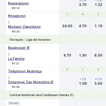
+1.5
-1.5
Κορεκαμίνος
3.70
1.22
89:14
1
1
X
X
2
2
Ντοράντος
-
24.00
4.70
1.19
Μινέρος Ζακατέκας
90:20
Παναμάς - Liga de Ascenso
1
X
2
Βεράγουας Β'
-
4.70
1.30
8.50
La Familia
91:27
Χ
Χ
1
1
2
2
Τσάμπιονς Ακάντεμι
-
-1.5
+1.5
Σπόρτινγκ Σαν Μιγκελίτο B'
1.09
5.60
92:26
Central American and Caribbean Games (Γ)
Χ
1
2
Πέναλτι