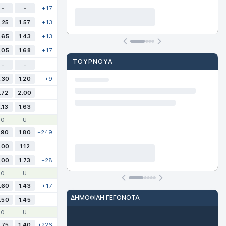
-
-
+17
.25
1.57
+13
.65
1.43
+13
.05
1.68
+17
ΤΟΥΡΝΟΥΆ
-
-
.30
1.20
+9
.72
2.00
.13
1.63
O
U
.90
1.80
+249
.00
1.12
.00
1.73
+28
O
U
.60
1.43
+17
ΔΗΜΟΦΙΛΉ ΓΕΓΟΝΌΤΑ
.50
1.45
O
U
Ποδόσφαιρο
Μπάσκετ
Βόλεϊ
Τένις
Χόκεϊ Επί Πάγου
.75
1.40
+226