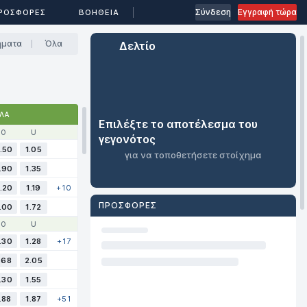
...
Σύνδεση
Εγγραφή τώρα
ΕΣ
ΡΟΣΦΟΡΕΣ
ΒΟΉΘΕΙΑ
ήματα
Όλα
Δελτίο
ΛΑ
Επιλέξτε το αποτέλεσμα του
O
U
γεγονότος
.50
1.05
για να τοποθετήσετε στοίχημα
.90
1.35
.20
1.19
+10
ΠΡΟΣΦΟΡΈΣ
.00
1.72
O
U
.30
1.28
+17
.68
2.05
.30
1.55
.88
1.87
+51