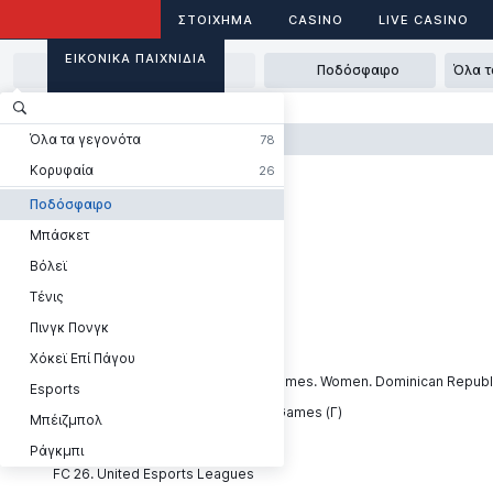
ΣΤΟΙΧΗΜΑ
ΣΤΟΙΧΗΜΑ
CASINO
CASINO
LIVE CASINO
LIVE CASINO
ΕΙΚΟΝΙΚΆ ΠΑΙΧΝΊΔΙΑ
Τώρα
Ποδόσφαιρο
Όλα τ
ΑΠΟΤΕΛΕΣΜΑΤΑ
Κύριο
Live
Ποδόσφαιρο
ΆΡΘΡΑ
Όλα τα γεγονότα
Όλα τα γεγονότα
78
Κορυφαία
26
ΚΑΤΗΓΟΡΊΑ
ΕΦΑΡΜΟΓΕΣ
Ποδόσφαιρο
Διεθνή Συλλόγων
Ποδόσφαιρο
UEFA E
Σάλτσμπουργκ
UEFA Europa League
Μπάσκετ
-
99:38
Πάφος
UEFA Conference League
Βόλεϊ
Κόρνερ
Μπενφίκα
Διεθνή
Τένις
-
96
Χαρτς
Africa Cup of Nations (Γ)
Πινγκ Πονγκ
Κόρνερ
Africa Cup of Nations (Γ)
Χόκεϊ Επί Πάγου
UEFA CONFE
Τρε Φιόρι
Central American and Caribbean Games. Women. Dominican Republ
-
94
Esports
Ντρίτα
Central American and Caribbean Games (Γ)
Κόρνερ
Μπέιζμπολ
Cyber Football
Κίτρινες Κάρτες
Ράγκμπι
Παρτιζάν
FC 26. United Esports Leagues
-
88