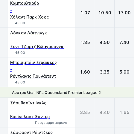
Καμπουλτιούρ
-
1.07
10.50
17.00
Χόλαντ Παρκ Χοκς
45:00
Λόγκαν Λάιτνινγκ
-
1.35
4.50
7.40
Σεντ Τζορτζ Βιλαγουόνγκ
45:00
Μπρισμπέιν Στράικερς
-
1.60
3.35
5.90
Ρέντλαντς Γιουνάιτεντ
45:00
Αυστραλία - NPL Queensland Premier League 2
1
X
2
Σάουθσαϊντ Ιγκλς
-
3.85
4.40
1.65
Κουίνσλαντ Θάντερ
Προγραμματισμένο
Σάμφορντ Ρέιντζερς