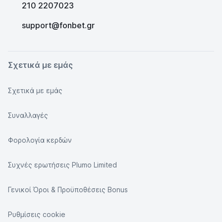
210 2207023
support@fonbet.gr
Σχετικά με εμάς
Σχετικά με εμάς
Συναλλαγές
Φορολογία κερδών
Συχνές ερωτήσεις Plumo Limited
Γενικοί Όροι & Προϋποθέσεις Bonus
Ρυθμίσεις cookie