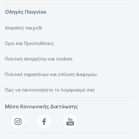
Οδηγός Παιγνίου
Ασφαλές παιχνίδι
Οροι και Προϋποθέσεις
Πολιτική απορρήτου και cookies
Πολιτική παραπόνων και επίλυση διαφορών
Πώς να ταυτοποιήσετε το λογαριασμό σας
Μέσα Κοινωνικής Δικτύωσης