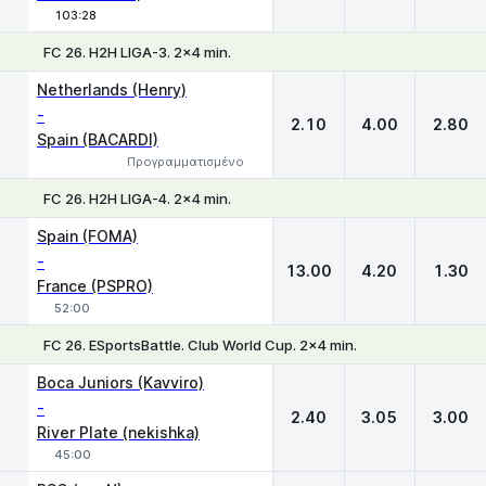
103:28
FC 26. H2H LIGA-3. 2x4 min.
1
X
2
Netherlands (Henry)
-
2.10
4.00
2.80
Spain (BACARDI)
Προγραμματισμένο
FC 26. H2H LIGA-4. 2x4 min.
1
X
2
Spain (FOMA)
-
13.00
4.20
1.30
France (PSPRO)
52:00
FC 26. ESportsBattle. Club World Cup. 2x4 min.
1
X
2
Boca Juniors (Kavviro)
-
2.40
3.05
3.00
River Plate (nekishka)
45:00