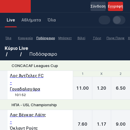
Σύνδεση
Εγγραφή
Live
Aθλήματα
Όλα
Όλα
Κορυφαία
Ποδόσφαιρο
Μπάσκετ
Βόλεϊ
Τένις
Πινγκ Πονγκ
Χ
Κύριο
Live
Ποδόσφαιρο
CONCACAF Leagues Cup
1
1
X
X
2
2
Λος Άντζελες FC
-
11.00
1.20
6.50
Γουαδαλαχάρα
101:52
ΗΠΑ - USL Championship
1
X
2
Λας Βέγκας Λάϊτς
-
7.60
1.17
9.00
Όκλαντ Ρούτς