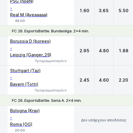
PSG (noeN)
-
1.60
3.65
5.50
Real M (Aveaaaaa)
48:00
FC 26. EsportsBattle. Bundesliga. 2x4 min.
1
X
2
Borussia D (borees)
-
2.95
4.80
1.88
Leipzig (Ganger_29)
Προγραμματισμένο
Stuttgart (Taz)
-
2.45
4.60
2.20
Bayern (Totti)
Προγραμματισμένο
FC 26. EsportsBattle. Seria A. 2x4 min.
Bologna (Kray)
-
Δεν υπάρχουν αποδόσεις
Roma (OG)
20:00