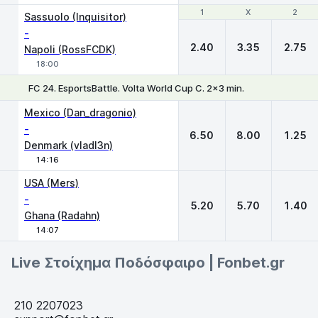
1
1
X
X
2
2
Sassuolo (Inquisitor)
-
2.40
3.35
2.75
Napoli (RossFCDK)
18:00
FC 24. EsportsBattle. Volta World Cup C. 2x3 min.
1
X
2
Mexico (Dan_dragonio)
-
6.50
8.00
1.25
Denmark (vladl3n)
14:16
USA (Mers)
-
5.20
5.70
1.40
Ghana (Radahn)
14:07
Live Στοίχημα Ποδόσφαιρο | Fonbet.gr
210 2207023