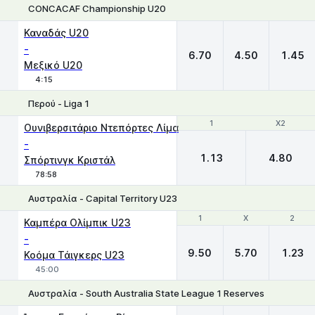
CONCACAF Championship U20
1
X
2
Καναδάς U20
-
6.70
4.50
1.45
Μεξικό U20
4:15
Περού - Liga 1
1
1
X2
X2
Ουνιβερσιτάριο Ντεπόρτες Λίμα
-
1.13
4.80
Σπόρτινγκ Κριστάλ
78:58
Αυστραλία - Capital Territory U23
1
1
X
X
2
2
Καμπέρα Ολίμπικ U23
-
9.50
5.70
1.23
Κοόμα Τάιγκερς U23
45:00
Αυστραλία - South Australia State League 1 Reserves
1
X
2