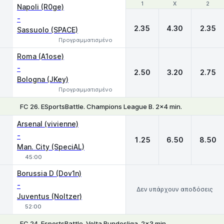
1
1
X
X
2
2
Napoli (R0ge)
-
2.35
4.30
2.35
Sassuolo (SPACE)
Προγραμματισμένο
Roma (A1ose)
-
2.50
3.20
2.75
Bologna (JKey)
Προγραμματισμένο
FC 26. ESportsBattle. Champions League B. 2x4 min.
1
X
2
Arsenal (vivienne)
-
1.25
6.50
8.50
Man. City (SpeciAL)
45:00
Borussia D (Dov1n)
-
Δεν υπάρχουν αποδόσεις
Juventus (Noltzer)
52:00
FC 24. EsportsBattle. Volta Bundesliga. 2x3 min.