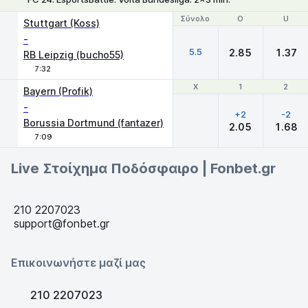
Σύνολο
Σύνολο
O
O
U
U
Stuttgart (Koss)
-
5.5
2.85
1.37
RB Leipzig (bucho55)
7:32
Χ
Χ
1
1
2
2
Bayern (Profik)
-
+2
-2
Borussia Dortmund (fantazer)
2.05
1.68
7:09
Live Στοίχημα Ποδόσφαιρο | Fonbet.gr
210 2207023
support@fonbet.gr
Επικοινωνήστε μαζί μας
210 2207023