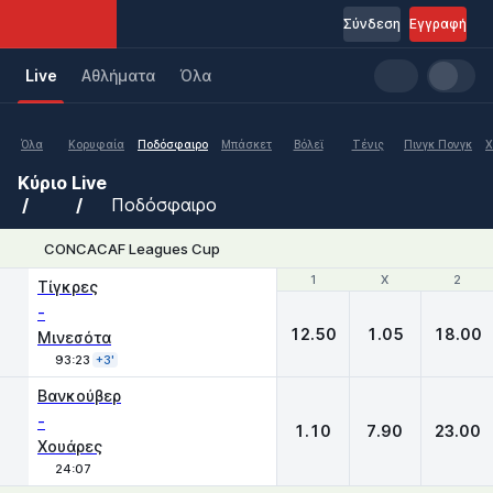
Σύνδεση
Εγγραφή
Live
Aθλήματα
Όλα
Όλα
Κορυφαία
Ποδόσφαιρο
Μπάσκετ
Βόλεϊ
Τένις
Πινγκ Πονγκ
Χ
Κύριο
Live
Ποδόσφαιρο
CONCACAF Leagues Cup
1
1
X
X
2
2
Τίγκρες
-
12.50
1.05
18.00
Μινεσότα
93:23
+3'
Βανκούβερ
-
1.10
7.90
23.00
Χουάρες
24:07