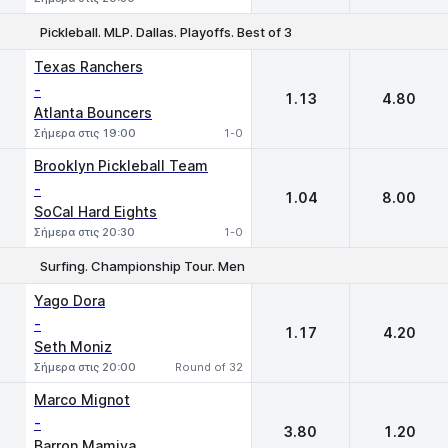
Pickleball. MLP. Dallas. Playoffs. Best of 3
1
2
Texas Ranchers
-
1.13
4.80
Atlanta Bouncers
Σήμερα στις 19:00
1-0
Brooklyn Pickleball Team
-
1.04
8.00
SoCal Hard Eights
Σήμερα στις 20:30
1-0
Surfing. Championship Tour. Men
1
2
Yago Dora
-
1.17
4.20
Seth Moniz
Σήμερα στις 20:00
Round of 32
Marco Mignot
-
3.80
1.20
Barron Mamiya