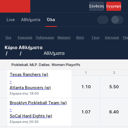
Σύνδεση
Εγγραφή
Live
Aθλήματα
Όλα
Όλα
Κορυφαία
Ποδόσφαιρο
Μπάσκετ
Βόλεϊ
Τένις
Χάντμπολ
Υδα
Κύριο
Αθλήματα
Αθλήματα
Pickleball. MLP. Dallas. Women Playoffs
1
1
2
2
Texas Ranchers (w)
-
1.10
5.50
Atlanta Bouncers (w)
Σήμερα στις 19:00
Brooklyn Pickleball Team (w)
-
1.07
6.40
SoCal Hard Eights (w)
Σήμερα στις 20:30