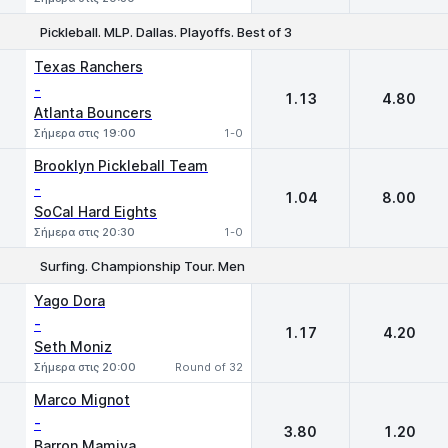
Pickleball. MLP. Dallas. Playoffs. Best of 3
1
2
Texas Ranchers
-
1.13
4.80
Atlanta Bouncers
Σήμερα στις 19:00
1-0
Brooklyn Pickleball Team
-
1.04
8.00
SoCal Hard Eights
Σήμερα στις 20:30
1-0
Surfing. Championship Tour. Men
1
2
Yago Dora
-
1.17
4.20
Seth Moniz
Σήμερα στις 20:00
Round of 32
Marco Mignot
-
3.80
1.20
Barron Mamiya