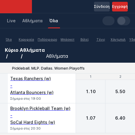
Σύνδεση
Εγγραφή
Live
Aθλήματα
Όλα
Όλα
Κορυφαία
Ποδόσφαιρο
Μπάσκετ
Βόλεϊ
Τένις
Χάντμπολ
Υδα
Κύριο
Αθλήματα
Αθλήματα
Pickleball. MLP. Dallas. Women Playoffs
1
1
2
2
Texas Ranchers (w)
-
1.10
5.50
Atlanta Bouncers (w)
Σήμερα στις 19:00
Brooklyn Pickleball Team (w)
-
1.07
6.40
SoCal Hard Eights (w)
Σήμερα στις 20:30