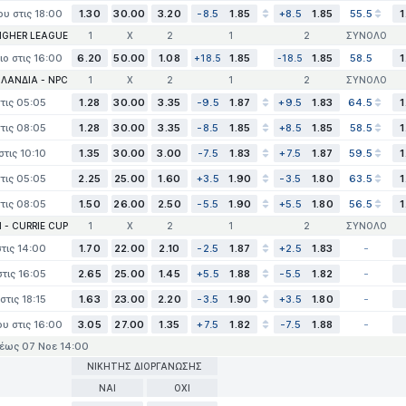
υ στις 18:00
1.30
30.00
3.20
-8.5
1.85
+8.5
1.85
55.5
1
HIGHER LEAGUE
1
X
2
1
2
ΣΎΝΟΛΟ
ιο στις 16:00
6.20
50.00
1.08
1.85
1.85
58.5
1
+18.5
-18.5
ΛΑΝΔΊΑ - NPC
1
X
2
1
2
ΣΎΝΟΛΟ
τις 05:05
1.28
30.00
3.35
-9.5
1.87
+9.5
1.83
64.5
1
τις 08:05
1.28
30.00
3.35
-8.5
1.85
+8.5
1.85
58.5
1
στις 10:10
1.35
30.00
3.00
-7.5
1.83
+7.5
1.87
59.5
1
τις 05:05
2.25
25.00
1.60
+3.5
1.90
-3.5
1.80
63.5
1
τις 08:05
1.50
26.00
2.50
-5.5
1.90
+5.5
1.80
56.5
1
 - CURRIE CUP
1
X
2
1
2
ΣΎΝΟΛΟ
τις 14:00
1.70
22.00
2.10
-2.5
1.87
+2.5
1.83
-
στις 16:05
2.65
25.00
1.45
+5.5
1.88
-5.5
1.82
-
στις 18:15
1.63
23.00
2.20
-3.5
1.90
+3.5
1.80
-
υ στις 16:00
3.05
27.00
1.35
+7.5
1.82
-7.5
1.88
-
έως 07 Νοε 14:00
ΝΙΚΗΤΉΣ ΔΙΟΡΓΆΝΩΣΗΣ
ΝΑΙ
ΌΧΙ