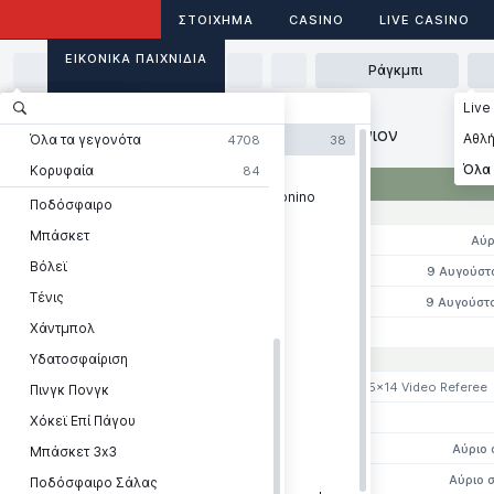
ΣΤΟΙΧΗΜΑ
ΣΤΟΙΧΗΜΑ
CASINO
CASINO
LIVE CASINO
LIVE CASINO
ΕΙΚΟΝΙΚΆ ΠΑΙΧΝΊΔΙΑ
Όλες τις ώρες
Ράγκμπι
ΑΠΟΤΕΛΕΣΜΑΤΑ
Όλες τις ώρες
Live
Κύριο
Αθλήματα
Ράγκμπι
Ράγκμπι Γιούνιον
ΆΡΘΡΑ
1 ώρα
Aθλ
Όλα τα γεγονότα
Όλα τα γεγονότα
Όλα τα γεγονότα
4708
77
38
2 ώρες
Όλα
Κορυφαία
84
ΚΑΤΗΓΟΡΊΑ
ΡΩΣΊΑ - ΠΡΈΜΙΕΡ ΛΙΓΚ
ΕΦΑΡΜΟΓΕΣ
Ράγκμπι - Ράγκμπι Γιούνιον
Ντιναμό Μόσχας — VVA Podmoskovye Monino
Ράγκμπι Γιούνιον
4 ώρες
Ποδόσφαιρο
ΡΩΣΊΑ - ΠΡΈΜΙΕΡ ΛΙΓΚ
Ντιναμό Μόσχας
Krasny Yar Krasnoyarsk — Στρέλα Καζάν
Rugby Union. Russian Championship
6 ώρες
Μπάσκετ
-
Αύρ
VVA Podmoskovye Monino
Krasny Yar Krasnoyarsk
Σλάβα Μόσχας — Lokomotiv-Penza
Ρωσία - Πρέμιερ Λιγκ
12 ώρες
Βόλεϊ
-
9 Αυγούστο
Στρέλα Καζάν
Σλάβα Μόσχας
Γηπεδούχοι — Φιλοξενούμενοι
Tournament outrights
1 ημέρα
Τένις
-
9 Αυγούστο
Lokomotiv-Penza
Γηπεδούχοι
Φιλικά
ΦΙΛΙΚΆ
2 ημέρες
Χάντμπολ
-
Στόρμερς — Νέα Ζηλανδία
Φιλοξενούμενοι
Rugby Union. Russia. Higher League
Υδατοσφαίριση
Στόρμερς
Ιαπωνία — Αυστραλία
Νέα Ζηλανδία - NPC
-
15x14 Video Referee
Πινγκ Πονγκ
Νέα Ζηλανδία
Αργεντινή — Νότια Αφρική
Rugby Union. South Africa. Currie Cup
1ο Ημίχρονο
Χόκεϊ Επί Πάγου
Ιαπωνία
Νότια Αφρική — Νέα Ζηλανδία
Rugby Union. Nations Championship
-
Αύριο 
Μπάσκετ 3x3
Αυστραλία
Αργεντινή
ΡΩΣΊΑ - HIGHER LEAGUE
Rugby Union. Russia. Cup
-
Αύριο σ
Ποδόσφαιρο Σάλας