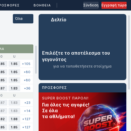
...
Σύνδεση
Εγγραφή τώρα
ΕΣ
ΡΟΣΦΟΡΕΣ
ΒΟΉΘΕΙΑ
Όλα
Δελτίο
ΛΑ
Επιλέξτε το αποτέλεσμα του
O
U
γεγονότος
.85
1.85
+105
για να τοποθετήσετε στοίχημα
.85
1.85
+80
.85
1.85
+80
ΠΡΟΣΦΟΡΈΣ
.87
1.83
+36
O
U
SUPER BOOST ΠΑΡΟΛΙ!
ΑΣΦΑΛΕΙΑ ΣΤΟ ΠΑΡΟΛΙ!
ΑΝ ΠΑΕΙ ΠΑΡΑΤΑΣΗ…ΠΛΗΡΩΝΕΣΑΙ
.87
1.83
+23
Για όλες τις αγορές!
Επιστροφή
Παράταση; Έχεις
Σε όλα
με έως
επιστροφή!
.87
1.83
+14
τα αθλήματα!
και 3 χαμένες
.82
1.88
+127
επιλογές!
.85
1.85
+127