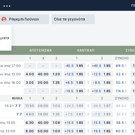
...
ΕΙΚΟΝΙΚΆ ΠΑΙΧΝΊΔΙΑ
ΑΠΟΤΕΛΕΣΜΑΤΑ
ΆΡΘΡΑ
ΕΦΑΡΜΟΓ
Π
Ράγκμπι Γιούνιον
Όλα τα γεγονότα
ήματα
ΑΠΟΤΈΛΕΣΜΑ
ΧΆΝΤΙΚΑΠ
ΣΎΝΟ
1
X
2
1
2
ΣΎΝΟΛΟ
ιο στις 17:00
-
-
-
1.85
1.85
69.5
1
-40.5
+40.5
υ στις 12:00
4.00
40.00
1.20
1.85
1.85
52.5
1
+12.5
-12.5
υ στις 16:00
3.05
30.00
1.35
+8.5
1.85
-8.5
1.85
50.5
1
-
-
-
1.85
1.85
1
-19.5
+19.5
174.5
ΦΙΛΙΚΆ
1
X
2
1
2
ΣΎΝΟΛΟ
14:21
7:7
11.50
29.00
1.02
1.83
1.87
65.5
1
+24.5
-24.5
7:7
4.60
14.00
1.25
+7.5
1.87
-7.5
1.83
33.5
1
στις 13:05
6.30
40.00
1.08
1.85
1.85
58.5
1
+15.5
-15.5
τις 22:00
8.00
50.00
1.03
1.85
1.85
60.5
1
+19.5
-19.5