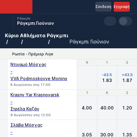
Σύνδεση
Εγγραφή
Ράγκμπι
Ράγκμπι Γιούνιον
Κύριο
Αθλήματα
Ράγκμπι
Ράγκμπι Γιούνιον
Ρωσία - Πρέμιερ Λιγκ
Χ
Χ
1
1
2
2
Ντιναμό Μόσχας
-
-43.5
+43.5
VVA Podmoskovye Monino
1.83
1.87
8 Αυγούστου στις 17:00
1
1
X
X
2
2
Krasny Yar Krasnoyarsk
-
4.00
40.00
1.20
Στρέλα Καζάν
9 Αυγούστου στις 12:00
Σλάβα Μόσχας
-
3.05
30.00
1.35