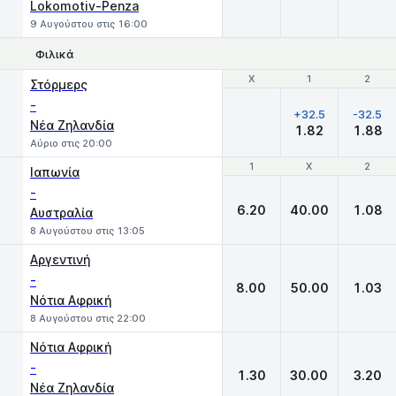
Lokomotiv-Penza
9 Αυγούστου στις 16:00
Φιλικά
Χ
Χ
1
1
2
2
Στόρμερς
-
+32.5
-32.5
Νέα Ζηλανδία
1.82
1.88
Αύριο στις 20:00
1
1
X
X
2
2
Ιαπωνία
-
6.20
40.00
1.08
Αυστραλία
8 Αυγούστου στις 13:05
Αργεντινή
-
8.00
50.00
1.03
Νότια Αφρική
8 Αυγούστου στις 22:00
Νότια Αφρική
-
1.30
30.00
3.20
Νέα Ζηλανδία