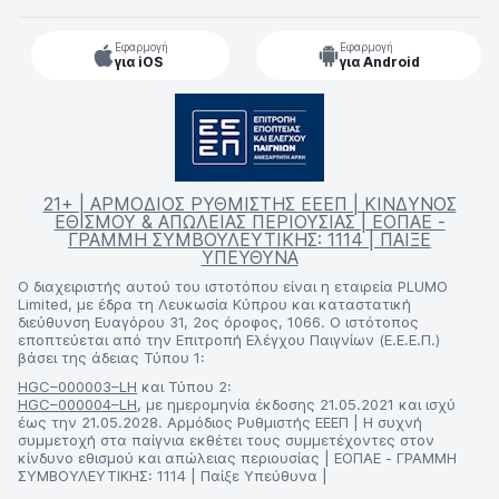
Εφαρμογή
Εφαρμογή
για iOS
για Android
21+ | ΑΡΜΟΔΙΟΣ ΡΥΘΜΙΣΤΗΣ ΕΕΕΠ | ΚΙΝΔΥΝΟΣ
ΕΘΙΣΜΟΥ & ΑΠΩΛΕΙΑΣ ΠΕΡΙΟΥΣΙΑΣ | ΕΟΠΑΕ -
ΓΡΑΜΜΗ ΣΥΜΒΟΥΛΕΥΤΙΚΗΣ: 1114 | ΠΑΙΞΕ
ΥΠΕΥΘΥΝΑ
Ο διαχειριστής αυτού του ιστοτόπου είναι η εταιρεία PLUMO
Limited, με έδρα τη Λευκωσία Κύπρου και καταστατική
διεύθυνση Ευαγόρου 31, 2ος όροφος, 1066. Ο ιστότοπος
εποπτεύεται από την Επιτροπή Ελέγχου Παιγνίων (Ε.Ε.Ε.Π.)
βάσει της άδειας Τύπου 1:
HGC–000003–LH
και Τύπου 2:
HGC–000004–LH
, με ημερομηνία έκδοσης 21.05.2021 και ισχύ
έως την 21.05.2028. Αρμόδιος Ρυθμιστής ΕΕΕΠ | Η συχνή
συμμετοχή στα παίγνια εκθέτει τους συμμετέχοντες στον
κίνδυνο εθισμού και απώλειας περιουσίας | ΕΟΠΑΕ - ΓΡΑΜΜΗ
ΣΥΜΒΟΥΛΕΥΤΙΚΗΣ: 1114 | Παίξε Υπεύθυνα |