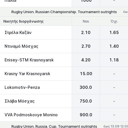
Ιταλία
1000
-
Rugby Union. Russian Championship. Tournament outrights
έω
Ναι
Όχι
Νικητής διοργάνωσης
Στρέλα Καζάν
2.10
1.65
Ντιναμό Μόσχας
2.70
1.40
Enisey-STM Krasnoyarsk
4.20
1.18
Krasny Yar Krasnoyarsk
15.00
-
Lokomotiv-Penza
300.0
-
Σλάβα Μόσχας
750.0
-
VVA Podmoskovye Monino
900.0
-
Rugby Union. Russia. Cup. Tournament outrights
έως 13.09 12:0