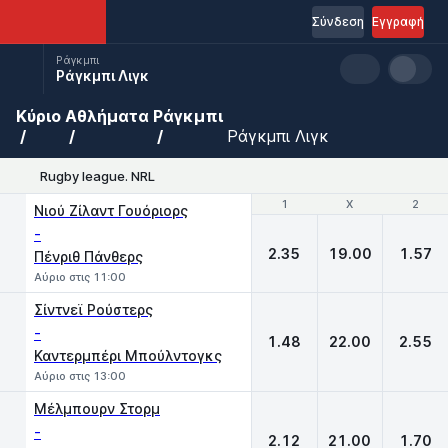
Σύνδεση
Εγγραφή
Ράγκμπι
Ράγκμπι Λιγκ
Κύριο
Αθλήματα
Ράγκμπι
Ράγκμπι Λιγκ
Rugby league. NRL
1
1
X
X
2
2
Νιού Ζίλαντ Γουόριορς
-
2.35
19.00
1.57
Πένριθ Πάνθερς
Αύριο στις 11:00
Σίντνεϊ Ρούστερς
-
1.48
22.00
2.55
Καντερμπέρι Μπούλντογκς
Αύριο στις 13:00
Μέλμπουρν Στορμ
-
2.12
21.00
1.70