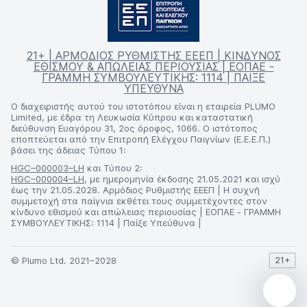
21+ | ΑΡΜΟΔΙΟΣ ΡΥΘΜΙΣΤΗΣ ΕΕΕΠ | ΚΙΝΔΥΝΟΣ
ΕΘΙΣΜΟΥ & ΑΠΩΛΕΙΑΣ ΠΕΡΙΟΥΣΙΑΣ | ΕΟΠΑΕ -
ΓΡΑΜΜΗ ΣΥΜΒΟΥΛΕΥΤΙΚΗΣ: 1114 | ΠΑΙΞΕ
ΥΠΕΥΘΥΝΑ
Ο διαχειριστής αυτού του ιστοτόπου είναι η εταιρεία PLUMO
Limited, με έδρα τη Λευκωσία Κύπρου και καταστατική
διεύθυνση Ευαγόρου 31, 2ος όροφος, 1066. Ο ιστότοπος
εποπτεύεται από την Επιτροπή Ελέγχου Παιγνίων (Ε.Ε.Ε.Π.)
βάσει της άδειας Τύπου 1:
HGC–000003–LH
και Τύπου 2:
HGC–000004–LH
, με ημερομηνία έκδοσης 21.05.2021 και ισχύ
έως την 21.05.2028. Αρμόδιος Ρυθμιστής ΕΕΕΠ | Η συχνή
συμμετοχή στα παίγνια εκθέτει τους συμμετέχοντες στον
κίνδυνο εθισμού και απώλειας περιουσίας | ΕΟΠΑΕ - ΓΡΑΜΜΗ
ΣΥΜΒΟΥΛΕΥΤΙΚΗΣ: 1114 | Παίξε Υπεύθυνα |
© Plumo Ltd. 2021–2028
21+