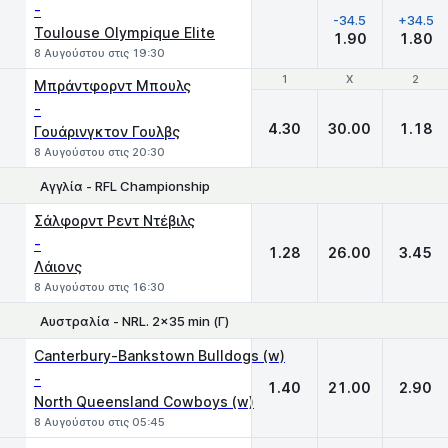
-
-34.5
+34.5
Toulouse Olympique Elite
1.90
1.80
8 Αυγούστου στις 19:30
1
1
X
X
2
2
Μπράντφορντ Μπουλς
-
4.30
30.00
1.18
Γουάρινγκτον Γουλβς
8 Αυγούστου στις 20:30
Αγγλία - RFL Championship
1
X
2
Σάλφορντ Ρεντ Ντέβιλς
-
1.28
26.00
3.45
Λάιονς
8 Αυγούστου στις 16:30
Αυστραλία - NRL. 2x35 min (Γ)
1
X
2
Canterbury-Bankstown Bulldogs (w)
-
1.40
21.00
2.90
North Queensland Cowboys (w)
8 Αυγούστου στις 05:45