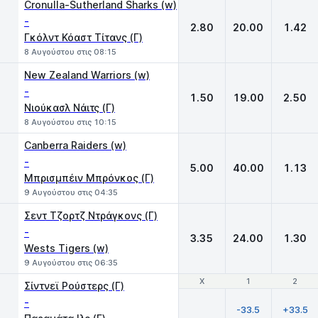
Cronulla-Sutherland Sharks (w)
-
2.80
20.00
1.42
Γκόλντ Κόαστ Τίτανς (Γ)
8 Αυγούστου στις 08:15
New Zealand Warriors (w)
-
1.50
19.00
2.50
Νιούκασλ Νάιτς (Γ)
8 Αυγούστου στις 10:15
Canberra Raiders (w)
-
5.00
40.00
1.13
Μπρισμπέιν Μπρόνκος (Γ)
9 Αυγούστου στις 04:35
Σεντ Τζορτζ Ντράγκονς (Γ)
-
3.35
24.00
1.30
Wests Tigers (w)
9 Αυγούστου στις 06:35
Χ
Χ
1
1
2
2
Σίντνεϊ Ρούστερς (Γ)
-
-33.5
+33.5