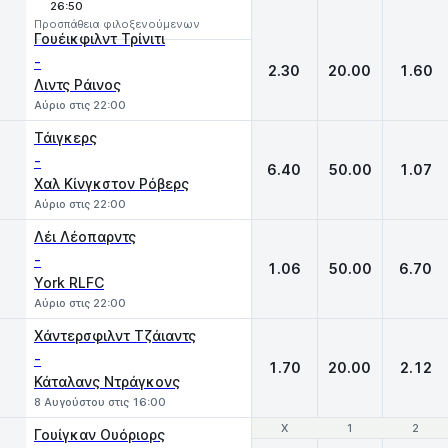
26:50
Προσπάθεια φιλοξενούμενων
Γουέικφιλντ Τρίνιτι
-
2.30
20.00
1.60
Λιντς Ράινος
Αύριο στις 22:00
Τάιγκερς
-
6.40
50.00
1.07
Χαλ Κίνγκστον Ρόβερς
Αύριο στις 22:00
Λέι Λέοπαρντς
-
1.06
50.00
6.70
York RLFC
Αύριο στις 22:00
Χάντερσφιλντ Τζάιαντς
-
1.70
20.00
2.12
Κάταλανς Ντράγκονς
8 Αυγούστου στις 16:00
Χ
Χ
1
1
2
2
Γουίγκαν Ουόριορς