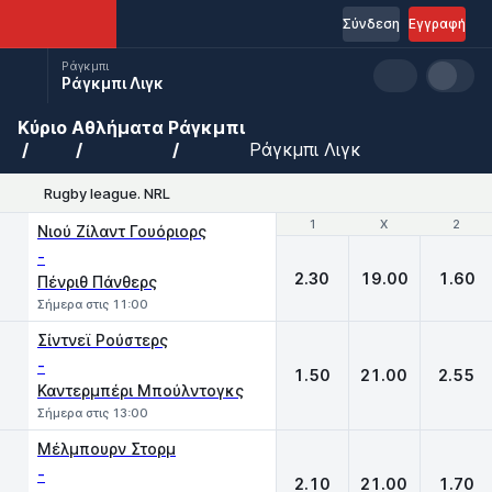
Σύνδεση
Εγγραφή
Ράγκμπι
Ράγκμπι Λιγκ
Κύριο
Αθλήματα
Ράγκμπι
Ράγκμπι Λιγκ
Rugby league. NRL
1
1
X
X
2
2
Νιού Ζίλαντ Γουόριορς
-
2.30
19.00
1.60
Πένριθ Πάνθερς
Σήμερα στις 11:00
Σίντνεϊ Ρούστερς
-
1.50
21.00
2.55
Καντερμπέρι Μπούλντογκς
Σήμερα στις 13:00
Μέλμπουρν Στορμ
-
2.10
21.00
1.70