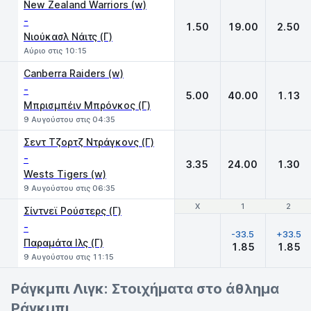
New Zealand Warriors (w)
-
1.50
19.00
2.50
Νιούκασλ Νάιτς (Γ)
Αύριο στις 10:15
Canberra Raiders (w)
-
5.00
40.00
1.13
Μπρισμπέιν Μπρόνκος (Γ)
9 Αυγούστου στις 04:35
Σεντ Τζορτζ Ντράγκονς (Γ)
-
3.35
24.00
1.30
Wests Tigers (w)
9 Αυγούστου στις 06:35
Χ
Χ
1
1
2
2
Σίντνεϊ Ρούστερς (Γ)
-
-33.5
+33.5
Παραμάτα Iλς (Γ)
1.85
1.85
9 Αυγούστου στις 11:15
Ράγκμπι Λιγκ: Στοιχήματα στο άθλημα
Ράγκμπι