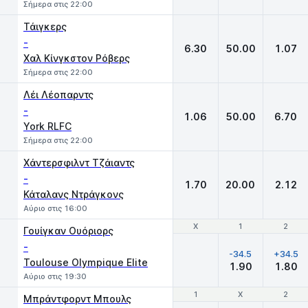
Σήμερα στις 22:00
Τάιγκερς
-
6.30
50.00
1.07
Χαλ Κίνγκστον Ρόβερς
Σήμερα στις 22:00
Λέι Λέοπαρντς
-
1.06
50.00
6.70
York RLFC
Σήμερα στις 22:00
Χάντερσφιλντ Τζάιαντς
-
1.70
20.00
2.12
Κάταλανς Ντράγκονς
Αύριο στις 16:00
Χ
Χ
1
1
2
2
Γουίγκαν Ουόριορς
-
-34.5
+34.5
Toulouse Olympique Elite
1.90
1.80
Αύριο στις 19:30
1
1
X
X
2
2
Μπράντφορντ Μπουλς