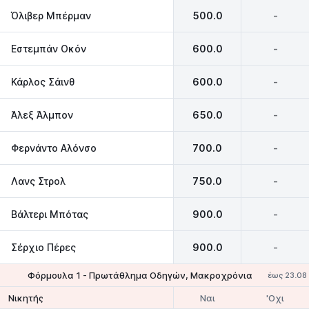
Όλιβερ Μπέρμαν
500.0
-
Εστεμπάν Οκόν
600.0
-
Κάρλος Σάινθ
600.0
-
Άλεξ Άλμπον
650.0
-
Φερνάντο Αλόνσο
700.0
-
Λανς Στρολ
750.0
-
Βάλτερι Μπότας
900.0
-
Σέρχιο Πέρες
900.0
-
Φόρμουλα 1 - Πρωτάθλημα Oδηγών, Μακροχρόνια
έως 23.08
Ναι
'Οχι
Νικητής