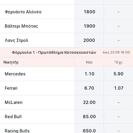
Φερνάντο Αλόνσο
1800
-
Βάλτερι Μπότας
1900
-
Λανς Στρολ
2000
-
Φόρμουλα 1 - Πρωτάθλημα Κατασκευαστών
έως 23.08 16:00
Ναι
'Οχι
Νικητής
Mercedes
1.10
5.90
Ferrari
6.70
1.07
McLaren
22.00
-
Red Bull
85.00
-
Racing Bulls
650.0
-