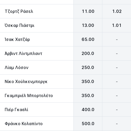
Τζορτζ Ράσελ
11.00
1.02
Όσκαρ Πιάστρι
13.00
1.01
Ίσακ Χατζάρ
65.00
-
Άρβιντ Λίντμπλαντ
200.0
-
Λίαμ Λόσον
250.0
-
Νίκο Χούλκενμπεργκ
350.0
-
Γκαμπριέλ Μπορτολέτο
350.0
-
Πιέρ Γκασλί
400.0
-
Φράνκο Κολαπίντο
500.0
-