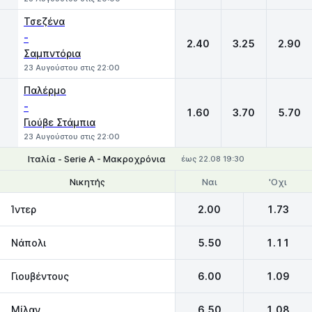
Τσεζένα
-
2.40
3.25
2.90
Σαμπντόρια
23 Αυγούστου στις 22:00
Παλέρμο
-
1.60
3.70
5.70
Γιούβε Στάμπια
23 Αυγούστου στις 22:00
Ιταλία - Serie A - Μακροχρόνια
έως 22.08 19:30
Ναι
'Οχι
Νικητής
Θέσεις 1-4
Ίντερ
2.00
1.73
Νάπολι
5.50
1.11
Γιουβέντους
6.00
1.09
Μίλαν
6.50
1.08