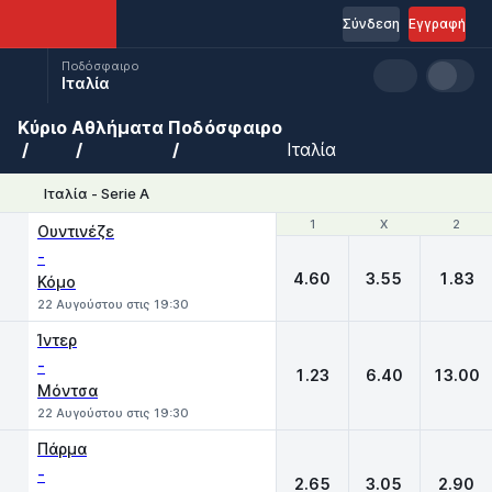
Σύνδεση
Εγγραφή
Ποδόσφαιρο
Ιταλία
Κύριο
Αθλήματα
Ποδόσφαιρο
Ιταλία
Ιταλία - Serie A
1
1
X
X
2
2
Ουντινέζε
-
4.60
3.55
1.83
Κόμο
22 Αυγούστου στις 19:30
Ίντερ
-
1.23
6.40
13.00
Μόντσα
22 Αυγούστου στις 19:30
Πάρμα
-
2.65
3.05
2.90