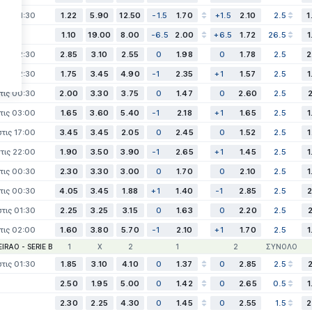
τις 01:30
1.22
5.90
12.50
-1.5
1.70
+1.5
2.10
2.5
1
1.10
19.00
8.00
-6.5
2.00
+6.5
1.72
26.5
1
τις 22:30
2.85
3.10
2.55
0
1.98
0
1.78
2.5
2
τις 22:30
1.75
3.45
4.90
-1
2.35
+1
1.57
2.5
1
τις 00:30
2.00
3.30
3.75
0
1.47
0
2.60
2.5
2
τις 03:00
1.65
3.60
5.40
-1
2.18
+1
1.65
2.5
1
τις 17:00
3.45
3.45
2.05
0
2.45
0
1.52
2.5
1
τις 22:00
1.90
3.50
3.90
-1
2.65
+1
1.45
2.5
1
τις 00:30
2.30
3.30
3.00
0
1.70
0
2.10
2.5
1
τις 00:30
4.05
3.45
1.88
+1
1.40
-1
2.85
2.5
2
τις 01:30
2.25
3.25
3.15
0
1.63
0
2.20
2.5
2
τις 02:00
1.60
3.80
5.70
-1
2.10
+1
1.70
2.5
1
EIRAO - SERIE Β
1
X
2
1
2
ΣΎΝΟΛΟ
τις 01:30
1.85
3.10
4.10
0
1.37
0
2.85
2.5
2
2.50
1.95
5.00
0
1.42
0
2.65
0.5
1
2.30
2.25
4.30
0
1.45
0
2.55
1.5
2