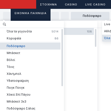
ΣΤΟΙΧΗΜΑ
ΣΤΟΙΧΗΜΑ
CASINO
CASINO
LIVE CASINO
LIVE CASINO
ΕΙΚΟΝΙΚΆ ΠΑΙΧΝΊΔΙΑ
Όλες τις ώρες
Ποδόσφαιρο
ΑΠΟΤΕΛΕΣΜΑΤΑ
Όλες τις ώρες
Live
Κύριο
Αθλήματα
Ποδόσφαιρο
Βραζιλία
ΆΡΘΡΑ
1 ώρα
Aθλ
Όλα τα γεγονότα
Όλα τα γεγονότα
Όλα τα γεγονότα
5014
108
22
2 ώρες
Όλα
Κορυφαία
86
ΚΑΤΗΓΟΡΊΑ
ΒΡΑΖΙΛΊΑ - BRASILEIRAO - SERIE A
ΕΦΑΡΜΟΓΕΣ
Ποδόσφαιρο - Βραζιλία
Γκρέμιο — Σάο Πάουλο
Διεθνή Συλλόγων
4 ώρες
Ποδόσφαιρο
ΒΡΑΖΙΛΊΑ - BRASILEIRAO - SERIE A
Γκρέμιο
Ρέμο — Ατλέτικο Μινέιρο
UEFA Super Cup
6 ώρες
Μπάσκετ
-
Σήμερα σ
Σάο Πάουλο
Ρέμο
Κοριτίμπα — Τσαπεκοένσε
UEFA Champions League
12 ώρες
Βόλεϊ
-
Αύριο σ
Ατλέτικο Μινέιρο
Κοριτίμπα
Μποταφόγκο — Φλουμινένσε
UEFA Champions League
1 ημέρα
Τένις
-
Αύριο σ
Τσαπεκοένσε
Μποταφόγκο
Κρουζέιρο — Μιρασόλ
UEFA Champions League - Μακροχρόνια
2 ημέρες
Χάντμπολ
-
Αύριο σ
Φλουμινένσε
Κρουζέιρο
Μπαΐα — Βάσκο ντα Γκάμα
North American Leagues Cup
Υδατοσφαίριση
-
Αύριο 
Μιρασόλ
Μπαΐα
Παλμέιρας — Ιντερνασιονάλ
Φιλικά Τοπ Συλλόγων
Πινγκ Πονγκ
-
Αύριο σ
Βάσκο ντα Γκάμα
Παλμέιρας
Μπραγκαντίνο — Κορίνθιανς
Copa Libertadores
Χόκεϊ Επί Πάγου
-
Αύριο σ
Ιντερνασιονάλ
Μπραγκαντίνο
Σάντος — Ατλέτικο Παραναένσε
Copa Libertadores
Μπάσκετ 3x3
-
10 Αυγούστου σ
Κορίνθιανς
Σάντος
Φλαμένγκο — Βιτόρια
Copa Libertadores - Μακροχρόνια
Ποδόσφαιρο Σάλας
-
10 Αυγούστου σ