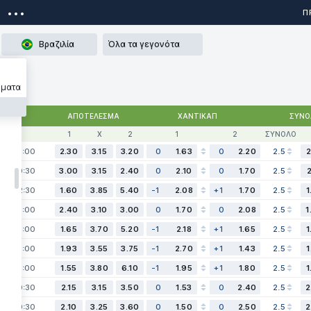
...
ΕΙΚΟΝΙΚΆ ΠΑΙΧΝΊΔΙΑ
ΑΠΟΤΕΛΕΣΜΑΤΑ
ΆΡΘΡΑ
ΕΦΑΡΜΟΓ
Π
Βραζιλία
Όλα τα γεγονότα
ήματα
00
ΑΠΟΤΈΛΕΣΜΑ
ΧΆΝΤΙΚΑΠ
ΣΎΝΟ
1
X
2
1
2
ΣΎΝΟΛΟ
τις 22:00
2.30
3.15
3.20
0
1.63
0
2.20
2.5
2
τις 00:30
3.00
3.15
2.40
0
2.10
0
1.70
2.5
2
τις 02:30
1.60
3.85
5.40
-1
2.08
+1
1.70
2.5
1
τις 03:00
2.40
3.10
3.00
0
1.70
0
2.08
2.5
1
στις 17:00
1.65
3.70
5.20
-1
2.18
+1
1.65
2.5
1
τις 22:00
1.93
3.55
3.75
-1
2.70
+1
1.43
2.5
1
τις 22:00
1.55
3.80
6.10
-1
1.95
+1
1.80
2.5
1
τις 00:30
2.15
3.15
3.50
0
1.53
0
2.40
2.5
2
τις 00:30
2.10
3.25
3.60
0
1.50
0
2.50
2.5
2