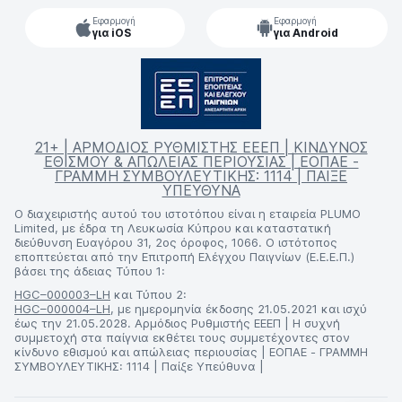
Εφαρμογή
Εφαρμογή
για iOS
για Android
21+ | ΑΡΜΟΔΙΟΣ ΡΥΘΜΙΣΤΗΣ ΕΕΕΠ | ΚΙΝΔΥΝΟΣ
ΕΘΙΣΜΟΥ & ΑΠΩΛΕΙΑΣ ΠΕΡΙΟΥΣΙΑΣ | ΕΟΠΑΕ -
ΓΡΑΜΜΗ ΣΥΜΒΟΥΛΕΥΤΙΚΗΣ: 1114 | ΠΑΙΞΕ
ΥΠΕΥΘΥΝΑ
Ο διαχειριστής αυτού του ιστοτόπου είναι η εταιρεία PLUMO
Limited, με έδρα τη Λευκωσία Κύπρου και καταστατική
διεύθυνση Ευαγόρου 31, 2ος όροφος, 1066. Ο ιστότοπος
εποπτεύεται από την Επιτροπή Ελέγχου Παιγνίων (Ε.Ε.Ε.Π.)
βάσει της άδειας Τύπου 1:
HGC–000003–LH
και Τύπου 2:
HGC–000004–LH
, με ημερομηνία έκδοσης 21.05.2021 και ισχύ
έως την 21.05.2028. Αρμόδιος Ρυθμιστής ΕΕΕΠ | Η συχνή
συμμετοχή στα παίγνια εκθέτει τους συμμετέχοντες στον
κίνδυνο εθισμού και απώλειας περιουσίας | ΕΟΠΑΕ - ΓΡΑΜΜΗ
ΣΥΜΒΟΥΛΕΥΤΙΚΗΣ: 1114 | Παίξε Υπεύθυνα |