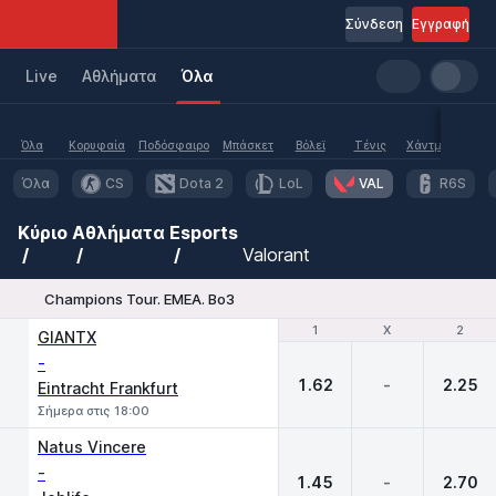
Σύνδεση
Εγγραφή
Live
Aθλήματα
Όλα
Όλα
Κορυφαία
Ποδόσφαιρο
Μπάσκετ
Βόλεϊ
Τένις
Χάντμπολ
Υδα
Όλα
CS
Dota 2
LoL
VAL
R6S
Κύριο
Αθλήματα
Esports
Valorant
Champions Tour. EMEA. Bo3
1
1
X
X
2
2
GIANTX
-
1.62
-
2.25
Eintracht Frankfurt
Σήμερα στις 18:00
Natus Vincere
-
1.45
-
2.70