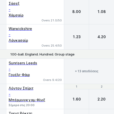
Σάσεξ
-
8.00
1.08
Χάμσαϊρ
Overs 21.0/50
Warwickshire
-
1.23
4.20
Λάνκασαϊρ
Overs 25.4/50
100-ball. England. Hundred. Group stage
Sunrisers Leeds
-
+ 13 αποδόσεις
Γουέλς Φάιρ
Overs 9.4/20
1
1
2
2
Λόντον Σπίριτ
-
1.60
2.20
Μπέρμινγκχαμ Φίνιξ
Σήμερα στις 20:00
Τρεντ Ρόκετς