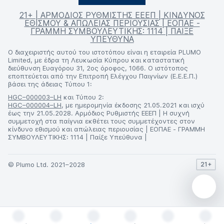
21+ | ΑΡΜΟΔΙΟΣ ΡΥΘΜΙΣΤΗΣ ΕΕΕΠ | ΚΙΝΔΥΝΟΣ
ΕΘΙΣΜΟΥ & ΑΠΩΛΕΙΑΣ ΠΕΡΙΟΥΣΙΑΣ | ΕΟΠΑΕ -
ΓΡΑΜΜΗ ΣΥΜΒΟΥΛΕΥΤΙΚΗΣ: 1114 | ΠΑΙΞΕ
ΥΠΕΥΘΥΝΑ
Ο διαχειριστής αυτού του ιστοτόπου είναι η εταιρεία PLUMO
Limited, με έδρα τη Λευκωσία Κύπρου και καταστατική
διεύθυνση Ευαγόρου 31, 2ος όροφος, 1066. Ο ιστότοπος
εποπτεύεται από την Επιτροπή Ελέγχου Παιγνίων (Ε.Ε.Ε.Π.)
βάσει της άδειας Τύπου 1:
HGC–000003–LH
και Τύπου 2:
HGC–000004–LH
, με ημερομηνία έκδοσης 21.05.2021 και ισχύ
έως την 21.05.2028. Αρμόδιος Ρυθμιστής ΕΕΕΠ | Η συχνή
συμμετοχή στα παίγνια εκθέτει τους συμμετέχοντες στον
κίνδυνο εθισμού και απώλειας περιουσίας | ΕΟΠΑΕ - ΓΡΑΜΜΗ
ΣΥΜΒΟΥΛΕΥΤΙΚΗΣ: 1114 | Παίξε Υπεύθυνα |
© Plumo Ltd. 2021–2028
21+