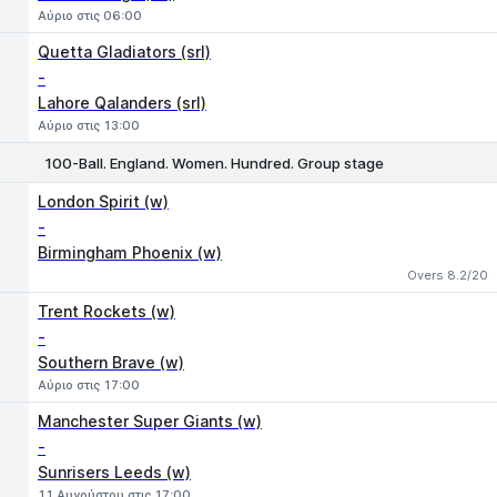
Αύριο στις 06:00
Quetta Gladiators (srl)
-
Lahore Qalanders (srl)
Αύριο στις 13:00
100-Ball. England. Women. Hundred. Group stage
1
2
London Spirit (w)
-
Birmingham Phoenix (w)
Overs 8.2/20
Trent Rockets (w)
-
Southern Brave (w)
Αύριο στις 17:00
Manchester Super Giants (w)
-
Sunrisers Leeds (w)
11 Αυγούστου στις 17:00