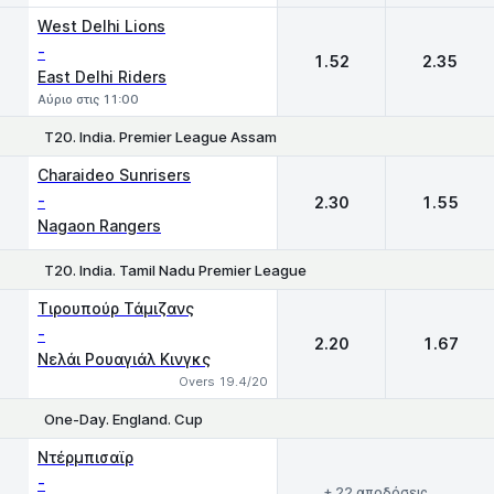
West Delhi Lions
-
1.52
2.35
East Delhi Riders
Αύριο στις 11:00
T20. India. Premier League Assam
1
2
Charaideo Sunrisers
-
2.30
1.55
Nagaon Rangers
T20. India. Tamil Nadu Premier League
1
2
Τιρουπούρ Τάμιζανς
-
2.20
1.67
Νελάι Ρουαγιάλ Κινγκς
Overs 19.4/20
One-Day. England. Cup
Ντέρμπισαϊρ
-
+ 22 αποδόσεις