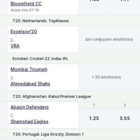
Bloomfield CC
Αύριο στις 07:15
T20. Netherlands. TopKlasse
Excelsior'20
-
Δεν υπάρχουν αποδόσεις
VRA
Ecricket. Cricket 22. India. IPL
Mumbai Triumph
-
+ 25 αποδόσεις
Ahmedabad Shahs
T20. Afghanistan. Kabul Premier League
1
1
2
2
Abasin Defenders
-
1.25
3.55
Shamshad Eagles
T20. Portugal. Liga Grizzly. Division 1