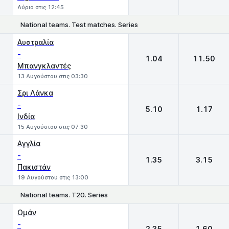
Αύριο στις 12:45
National teams. Test matches. Series
1
2
Αυστραλία
-
1.04
11.50
Μπανγκλαντές
13 Αυγούστου στις 03:30
Σρι Λάνκα
-
5.10
1.17
Ινδία
15 Αυγούστου στις 07:30
Αγγλία
-
1.35
3.15
Πακιστάν
19 Αυγούστου στις 13:00
National teams. T20. Series
1
2
Ομάν
-
2.35
1.60