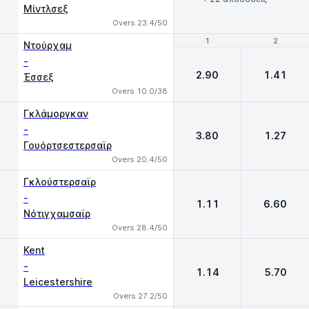
Μίντλσεξ
Overs 23.4/50
1
1
2
2
Ντούρχαμ
-
2.90
1.41
Έσσεξ
Overs 10.0/38
Γκλάμοργκαν
-
3.80
1.27
Γουόρτσεστερσαϊρ
Overs 20.4/50
Γκλούστερσαϊρ
-
1.11
6.60
Νότιγχαμσαϊρ
Overs 28.4/50
Kent
-
1.14
5.70
Leicestershire
Overs 27.2/50