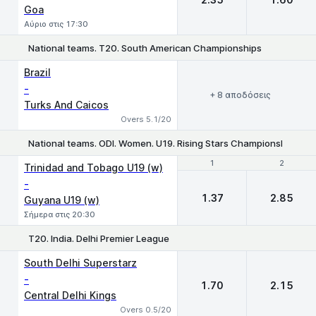
Goa
Αύριο στις 17:30
National teams. T20. South American Championships
Brazil
-
+ 8 αποδόσεις
Turks And Caicos
Overs 5.1/20
National teams. ODI. Women. U19. Rising Stars Championship
1
1
2
2
Trinidad and Tobago U19 (w)
-
1.37
2.85
Guyana U19 (w)
Σήμερα στις 20:30
T20. India. Delhi Premier League
1
2
South Delhi Superstarz
-
1.70
2.15
Central Delhi Kings
Overs 0.5/20