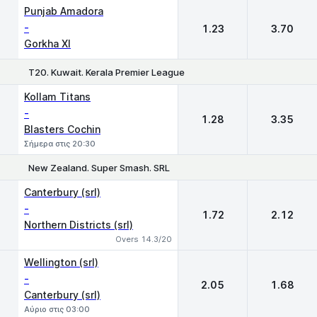
1
2
Punjab Amadora
-
1.23
3.70
Gorkha XI
T20. Kuwait. Kerala Premier League
1
2
Kollam Titans
-
1.28
3.35
Blasters Cochin
Σήμερα στις 20:30
New Zealand. Super Smash. SRL
1
2
Canterbury (srl)
-
1.72
2.12
Northern Districts (srl)
Overs 14.3/20
Wellington (srl)
-
2.05
1.68
Canterbury (srl)
Αύριο στις 03:00