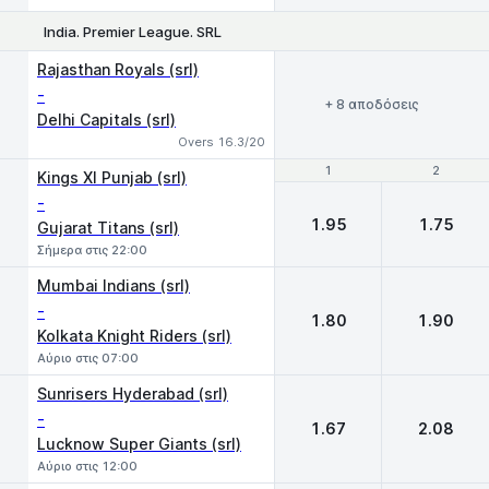
India. Premier League. SRL
Rajasthan Royals (srl)
-
+ 8 αποδόσεις
Delhi Capitals (srl)
Overs 16.3/20
1
1
2
2
Kings XI Punjab (srl)
-
1.95
1.75
Gujarat Titans (srl)
Σήμερα στις 22:00
Mumbai Indians (srl)
-
1.80
1.90
Kolkata Knight Riders (srl)
Αύριο στις 07:00
Sunrisers Hyderabad (srl)
-
1.67
2.08
Lucknow Super Giants (srl)
Αύριο στις 12:00