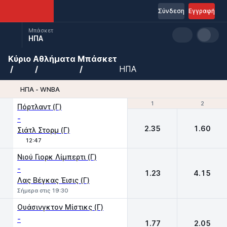
Σύνδεση
Εγγραφή
Μπάσκετ
ΗΠΑ
Κύριο
Αθλήματα
Μπάσκετ
ΗΠΑ
ΗΠΑ - WNBA
1
1
2
2
Πόρτλαντ (Γ)
-
2.35
1.60
Σιάτλ Στορμ (Γ)
12:47
Νιού Γιορκ Λίμπερτι (Γ)
-
1.23
4.15
Λας Βέγκας Έισις (Γ)
Σήμερα στις 19:30
Ουάσινγκτον Μίστικς (Γ)
-
1.77
2.05