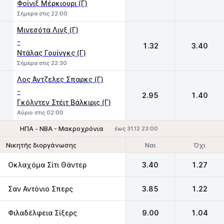
Φοίνιξ Μέρκιουρι (Γ)
Σήμερα στις 22:00
Μινεσότα Λινξ (Γ)
-
1.32
3.40
Ντάλας Γουίνγκς (Γ)
Σήμερα στις 22:30
Λος Άντζελες Σπαρκς (Γ)
-
2.95
1.40
Γκόλντεν Στέιτ Βάλκιρις (Γ)
Αύριο στις 02:00
ΗΠΑ - NBA - Μακροχρόνια
έως 31.12 23:00
Ναι
Όχι
Νικητής διοργάνωσης
Οκλαχόμα Σίτι Θάντερ
3.40
1.27
Σαν Αντόνιο Σπερς
3.85
1.22
Φιλαδέλφεια Σίξερς
9.00
1.04