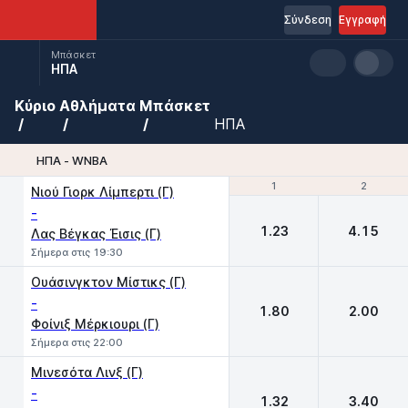
Σύνδεση
Εγγραφή
Μπάσκετ
ΗΠΑ
Κύριο
Αθλήματα
Μπάσκετ
ΗΠΑ
ΗΠΑ - WNBA
1
1
2
2
Νιού Γιορκ Λίμπερτι (Γ)
-
1.23
4.15
Λας Βέγκας Έισις (Γ)
Σήμερα στις 19:30
Ουάσινγκτον Μίστικς (Γ)
-
1.80
2.00
Φοίνιξ Μέρκιουρι (Γ)
Σήμερα στις 22:00
Μινεσότα Λινξ (Γ)
-
1.32
3.40