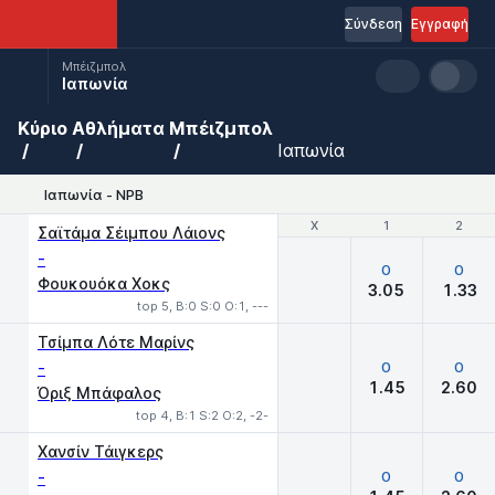
Σύνδεση
Εγγραφή
Μπέιζμπολ
Ιαπωνία
Κύριο
Αθλήματα
Μπέιζμπολ
Ιαπωνία
Ιαπωνία - NPB
Χ
Χ
1
1
2
2
Σαϊτάμα Σέιμπου Λάιονς
-
0
0
Φουκουόκα Χοκς
3.05
1.33
top 5, B:0 S:0 O:1, ---
Τσίμπα Λότε Μαρίνς
-
0
0
1.45
2.60
Όριξ Μπάφαλος
top 4, B:1 S:2 O:2, -2-
Χανσίν Τάιγκερς
-
0
0