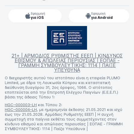
Εφαρμογή
Εφαρμογή
για iOS
για Android
21+ | ΑΡΜΟΔΙΟΣ ΡΥΘΜΙΣΤΗΣ ΕΕΕΠ | ΚΙΝΔΥΝΟΣ
ΕΘΙΣΜΟΥ & ΑΠΩΛΕΙΑΣ ΠΕΡΙΟΥΣΙΑΣ | ΕΟΠΑΕ -
ΓΡΑΜΜΗ ΣΥΜΒΟΥΛΕΥΤΙΚΗΣ: 1114 | ΠΑΙΞΕ
ΥΠΕΥΘΥΝΑ
Ο διαχειριστής αυτού του ιστοτόπου είναι η εταιρεία PLUMO
Limited, με έδρα τη Λευκωσία Κύπρου και καταστατική
διεύθυνση Ευαγόρου 31, 2ος όροφος, 1066. Ο ιστότοπος
εποπτεύεται από την Επιτροπή Ελέγχου Παιγνίων (Ε.Ε.Ε.Π.)
βάσει της άδειας Τύπου 1:
HGC–000003–LH
και Τύπου 2:
HGC–000004–LH
, με ημερομηνία έκδοσης 21.05.2021 και ισχύ
έως την 21.05.2028. Αρμόδιος Ρυθμιστής ΕΕΕΠ | Η συχνή
συμμετοχή στα παίγνια εκθέτει τους συμμετέχοντες στον
κίνδυνο εθισμού και απώλειας περιουσίας | ΕΟΠΑΕ - ΓΡΑΜΜΗ
ΣΥΜΒΟΥΛΕΥΤΙΚΗΣ: 1114 | Παίξε Υπεύθυνα |