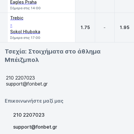
Eagles Praha
Σήμερα στις 14:00
Trebic
-
1.75
-
1.95
Sokol Hluboka
Σήμερα στις 17:00
Τσεχία: Στοιχήματα στο άθλημα
Μπέιζμπολ
210 2207023
support@fonbet.gr
Επικοινωνήστε μαζί μας
210 2207023
support@fonbet.gr