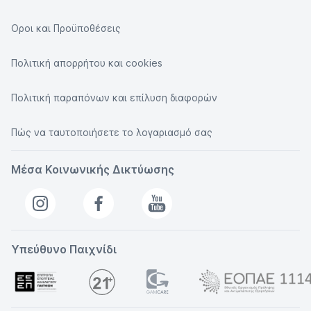
Οροι και Προϋποθέσεις
Πολιτική απορρήτου και cookies
Πολιτική παραπόνων και επίλυση διαφορών
Πώς να ταυτοποιήσετε το λογαριασμό σας
Μέσα Κοινωνικής Δικτύωσης
Υπεύθυνο Παιχνίδι