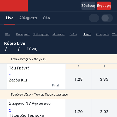
Σύνδεση
Εγγραφή
Live
Aθλήματα
Όλα
Όλα
Κορυφαία
Ποδόσφαιρο
Μπάσκετ
Βόλεϊ
Τένις
Χάντμπολ
Υδα
Κύριο
Live
Τένις
Τσάλεντζερ - Χάγκεν
1
1
2
2
Τόμ Γκέντζ
-
1.28
3.35
Ζερόμ Κιμ
Final
Τσάλεντζερ - Τόντι, Προκριματικά
1
2
Στέφανο Ντ' Αγκοστίνο
-
1.70
2.02
Τζιόρτζιο Ταμπάκο